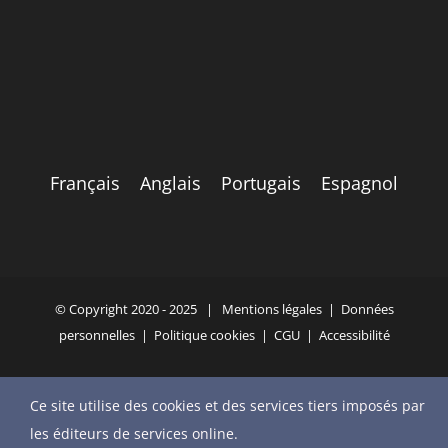
Français
Anglais
Portugais
Espagnol
© Copyright 2020 - 2025 |
Mentions légales
|
Données
personnelles
|
Politique cookies
|
CGU
|
Accessibilité
Ce site utilise des cookies et des services tiers imposés par
YouTube
X
Bluesky
Instagram
Facebook
LinkedIn
Email
les éditeurs de services online.