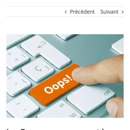
CONTACT
Précédent
Suivant
Panier
mon compte
RECHERCHER:
Voir
l'image
Français
agrandie