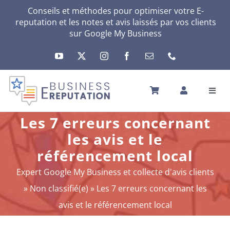
Passer
Conseils et méthodes pour optimiser votre E-
reputation et les notes et avis laissés par vos clients
au
sur
Google My Business
contenu
Toggl
Navig
ACCUEIL
Les 7 erreurs concernant
VOTRE E-RÉPUTATION
les avis et le
VOTRE ACTIVITÉ
référencement local
MES SERVICES
Expert Google My Business et collecte d'avis clients
AUTRES SOLUTIONS
»
Non classifié(e)
»
Les 7 erreurs concernant les
ACTU
avis et le référencement local
A PROPOS