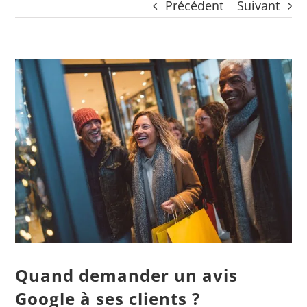
Précédent
Suivant
CONTACT
Panier
mon compte
Voir
RECHERCHER:
l'image
agrandie
Français
Quand demander un avis
Google à ses clients ?