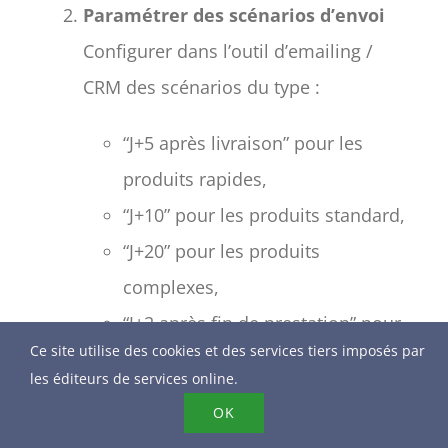
Paramétrer des scénarios d’envoi
Configurer dans l’outil d’emailing /
CRM des scénarios du type :
“J+5 après livraison” pour les
produits rapides,
“J+10” pour les produits standard,
“J+20” pour les produits
complexes,
“J+2 après fin de prestation” pour
Ce site utilise des cookies et des services tiers imposés par
les services à visite unique, etc.
les éditeurs de services online.
Ces délais sont à ajuster selon
OK
les retours, mais ils sont