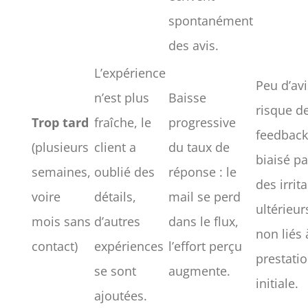
spontanément
des avis.
L’expérience
Peu d’avi
n’est plus
Baisse
risque d
Trop tard
fraîche, le
progressive
feedback
(plusieurs
client a
du taux de
biaisé pa
semaines,
oublié des
réponse : le
des irrit
voire
détails,
mail se perd
ultérieur
mois sans
d’autres
dans le flux,
non liés 
contact)
expériences
l’effort perçu
prestati
se sont
augmente.
initiale.
ajoutées.