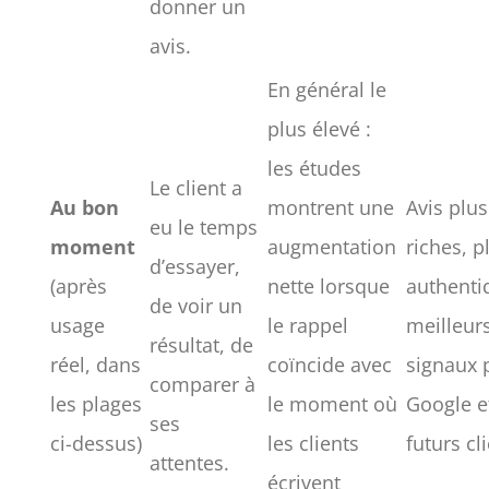
donner un
avis.
En général le
plus élevé :
les études
Le client a
Au bon
montrent une
Avis plus
eu le temps
moment
augmentation
riches, p
d’essayer,
(après
nette lorsque
authenti
de voir un
usage
le rappel
meilleur
résultat, de
réel, dans
coïncide avec
signaux 
comparer à
les plages
le moment où
Google et
ses
ci-dessus)
les clients
futurs cl
attentes.
écrivent