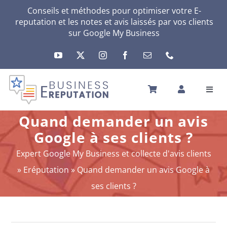
Passer
Conseils et méthodes pour optimiser votre E-
reputation et les notes et avis laissés par vos clients
au
sur
Google My Business
contenu
Toggl
Navig
ACCUEIL
Quand demander un avis
VOTRE E-RÉPUTATION
Google à ses clients ?
VOTRE ACTIVITÉ
Expert Google My Business et collecte d'avis clients
MES SERVICES
»
Eréputation
»
Quand demander un avis Google à
AUTRES SOLUTIONS
ses clients ?
ACTU
A PROPOS