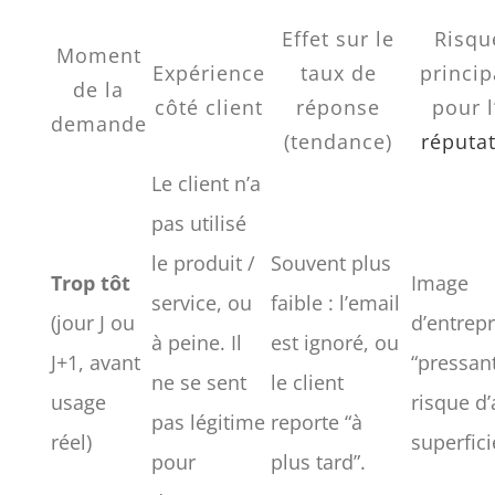
Effet sur le
Risqu
Moment
Expérience
taux de
princi
de la
côté client
réponse
pour l
demande
(tendance)
réputa
Le client n’a
pas utilisé
le produit /
Souvent plus
Trop tôt
Image
service, ou
faible : l’email
(jour J ou
d’entrepr
à peine. Il
est ignoré, ou
J+1, avant
“pressant
ne se sent
le client
usage
risque d’
pas légitime
reporte “à
réel)
superfici
pour
plus tard”.