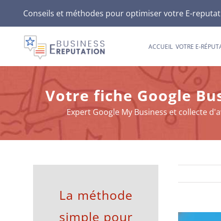
Passer
Conseils et méthodes pour optimiser votre E-reputatio
au
contenu
ACCUEIL
VOTRE E-RÉPUT
Votre fiche Google Busi
Expert Google My Business et collecte d'av
La méthode
simple pour
Voir