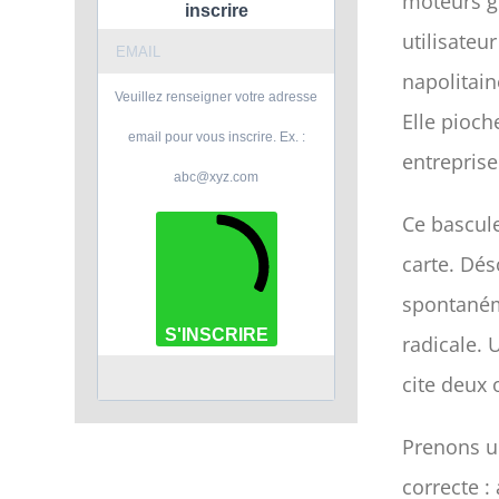
moteurs g
inscrire
utilisate
napolitain
Veuillez renseigner votre adresse
Elle pioch
email pour vous inscrire. Ex. :
entreprise
abc@xyz.com
Ce bascule
carte. Dé
spontaném
S'INSCRIRE
radicale. 
cite deux 
Prenons un
correcte :