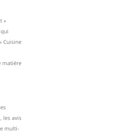
t »
 qui
 « Cuisine
de matière
les
, les avis
e multi-