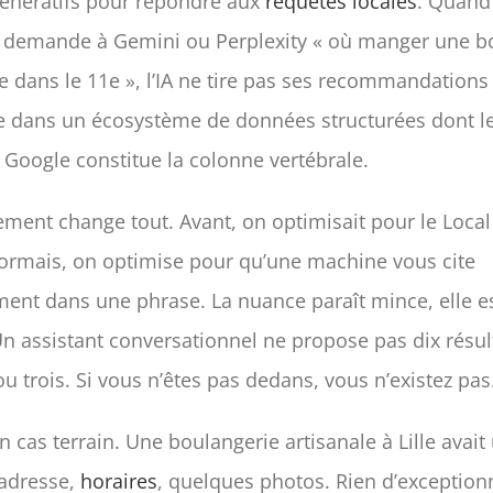
énératifs pour répondre aux
requêtes locales
. Quand
ur demande à Gemini ou Perplexity « où manger une b
e dans le 11e », l’IA ne tire pas ses recommandations
e dans un écosystème de données structurées dont le
 Google constitue la colonne vertébrale.
ment change tout. Avant, on optimisait pour le Local 
sormais, on optimise pour qu’une machine vous cite
ent dans une phrase. La nuance paraît mince, elle e
Un assistant conversationnel ne propose pas dix résult
ou trois. Si vous n’êtes pas dedans, vous n’existez pas
 cas terrain. Une boulangerie artisanale à Lille avait
 adresse,
horaires
, quelques photos. Rien d’exception