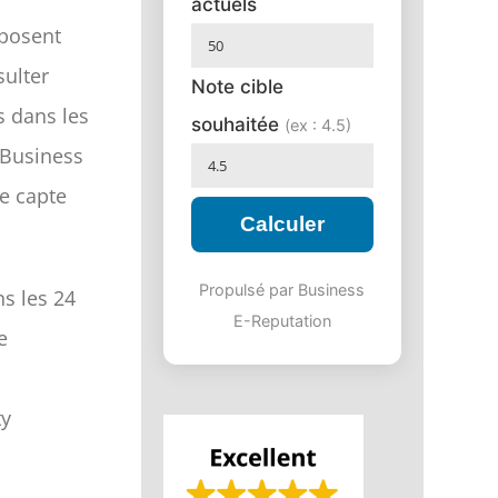
actuels
 posent
sulter
Note cible
s dans les
souhaitée
(ex : 4.5)
 Business
ce capte
Calculer
Propulsé par Business
s les 24
E-Reputation
e
ty