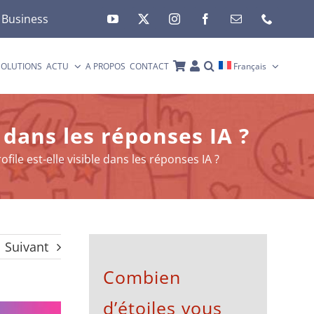
 Business
SOLUTIONS
ACTU
A PROPOS
CONTACT
Français
e dans les réponses IA ?
file est-elle visible dans les réponses IA ?
Suivant
Combien
d’étoiles vous