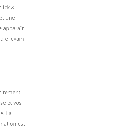
click &
 et une
e apparaît
ale levain
icitement
se et vos
le. La
rmation est