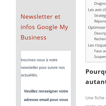
Diagnos
Les avis c
Newsletter et
Stratég
Réponse
infos Google My
Optimiser 
Descrip
Business
Recherc
Les risque
Faux av
Suspens
Inscrivez-vous à notre
newsletter pour suivre nos
Pourqu
actualités.
autant
Veuillez renseigner votre
Une fiche 
adresse email pour vous