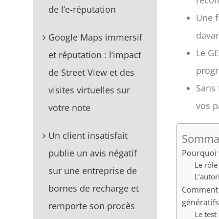
de l’e-réputation
Une f
davan
Google Maps immersif
Le GE
et réputation : l’impact
progr
de Street View et des
Sans t
visites virtuelles sur
vos p
votre note
Un client insatisfait
Sommai
publie un avis négatif
Pourquoi 
Le rôl
sur une entreprise de
L’autor
bornes de recharge et
Comment vé
génératif
remporte son procès
Le test