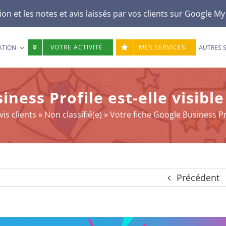
n et les notes et avis laissés par vos clients sur
Google My
VOTRE ACTIVITÉ
MES SERVICES
ATION
AUTRES 
ness Profile est-elle visibl
is clients
»
Non classifié(e)
»
Votre fiche Google Business Pro
Précédent