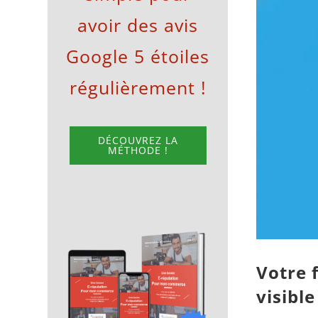
avoir des avis
l'image
agrandie
Google 5 étoiles
régulièrement !
DÉCOUVREZ LA
MÉTHODE !
Votre 
visibl