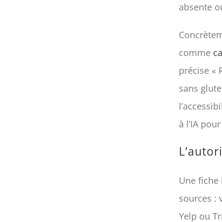
absente o
Concrèteme
comme
ca
précise « R
sans glute
l’accessib
à l’IA po
L’autor
Une fiche 
sources : 
Yelp ou Tr