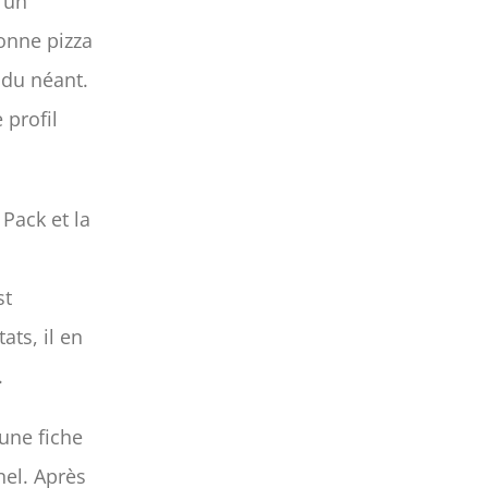
 un
onne pizza
 du néant.
 profil
Pack et la
st
ats, il en
.
 une fiche
nel. Après