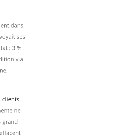
ment dans
nvoyait ses
tat : 3 %
ition via
ne,
clients
nente ne
s grand
’effacent