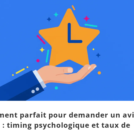
ent parfait pour demander un av
 : timing psychologique et taux de