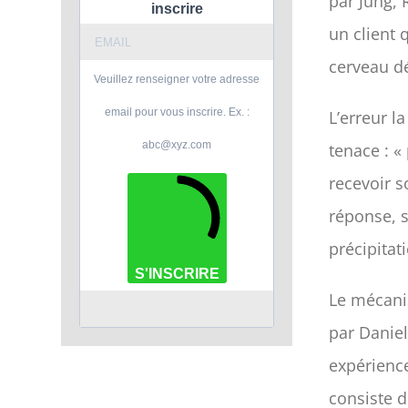
par Jung, 
inscrire
un client 
cerveau dé
Veuillez renseigner votre adresse
email pour vous inscrire. Ex. :
L’erreur l
abc@xyz.com
tenace : «
recevoir s
réponse, si
précipita
S'INSCRIRE
Le mécani
par Danie
expérience
consiste d