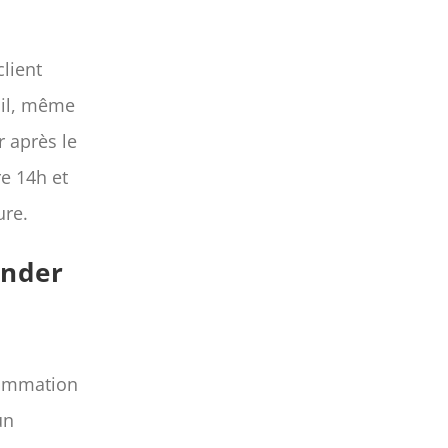
client
ail, même
r après le
re 14h et
ure.
ander
sommation
un