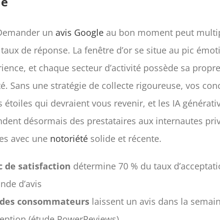
se
Demander un
avis Google
au bon moment peut multip
 taux de réponse. La fenêtre d’or se situe au pic émot
ience, et chaque secteur d’activité possède sa propr
é. Sans une stratégie de collecte rigoureuse, vos con
s étoiles qui devraient vous revenir, et les IA générati
ent désormais des prestataires aux internautes priv
es avec une
notoriété
solide et récente.
c de satisfaction
détermine 70 % du taux d’acceptati
nde d’avis
 des consommateurs
laissent un avis dans la semai
ception (étude PowerReviews)