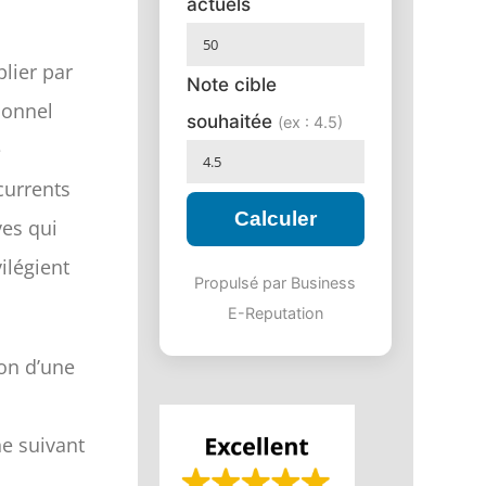
actuels
lier par
Note cible
ionnel
souhaitée
(ex : 4.5)
e
currents
Calculer
ves qui
ilégient
Propulsé par Business
E-Reputation
on d’une
ne suivant