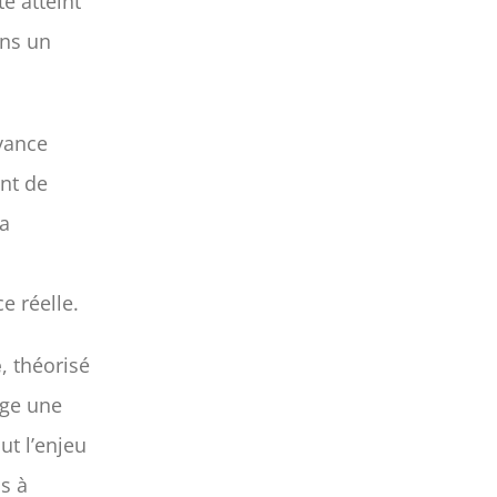
e atteint
ans un
oyance
ent de
Sa
 réelle.
e
, théorisé
uge une
ut l’enjeu
is à