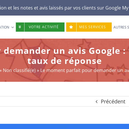
n et les notes et avis laissés par vos clients sur
Google My
VOTRE ACTIVITÉ
MES SERVICES
ATION
AUTRES 
 demander un avis Google : 
taux de réponse
»
Non classifié(e)
»
Le moment parfait pour demander un avi
Précédent