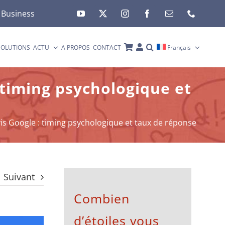
 Business
SOLUTIONS
ACTU
A PROPOS
CONTACT
Français
timing psychologique et
s Google : timing psychologique et taux de réponse
Suivant
Combien
d’étoiles vous