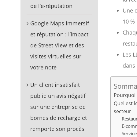
de l’e-réputation
Une d
10 %
Google Maps immersif
Chaqu
et réputation : l’impact
resta
de Street View et des
Les L
visites virtuelles sur
dans
votre note
Un client insatisfait
Sommai
Pourquoi 
publie un avis négatif
Quel est 
sur une entreprise de
secteur
bornes de recharge et
Restaur
E-comm
remporte son procès
Service