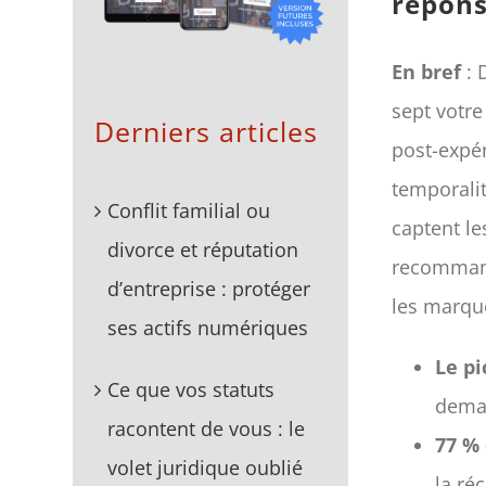
répon
En bref
: 
sept votre
Derniers articles
post-expér
temporalit
Conflit familial ou
captent le
divorce et réputation
recommand
d’entreprise : protéger
les marqu
ses actifs numériques
Le pi
Ce que vos statuts
dema
racontent de vous : le
77 %
volet juridique oublié
la ré