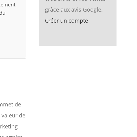
rtement
grâce aux avis Google.
 du
Créer un compte
ommet de
a valeur de
rketing