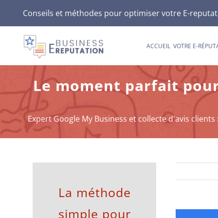
Passer
Conseils et méthodes pour optimiser votre E-reputatio
au
contenu
ACCUEIL
VOTRE E-RÉPUT
Le moment parfait pour
Expert Google My Business et collecte d'avis clients
La méthode
simple pour
Voir