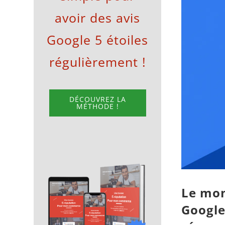
avoir des avis
l'image
agrandie
Google 5 étoiles
régulièrement !
DÉCOUVREZ LA
MÉTHODE !
Le mom
Google