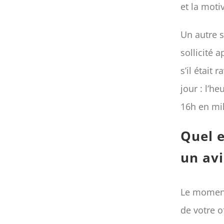
et la moti
Un autre s
sollicité 
s’il était
jour : l’h
16h en mil
Quel 
un avi
Le moment
de votre o