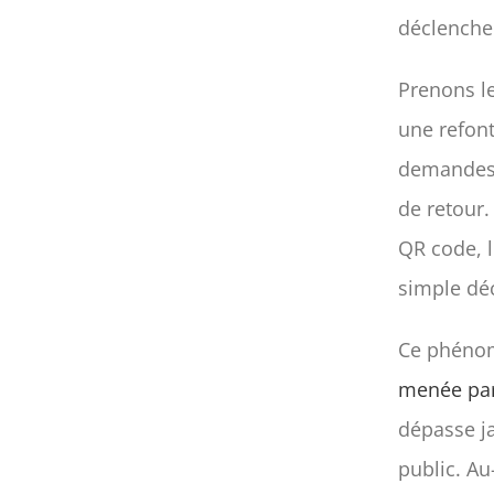
déclenche
Prenons l
une refont
demandes p
de retour
QR code, 
simple dé
Ce phénomè
menée par
dépasse j
public. Au