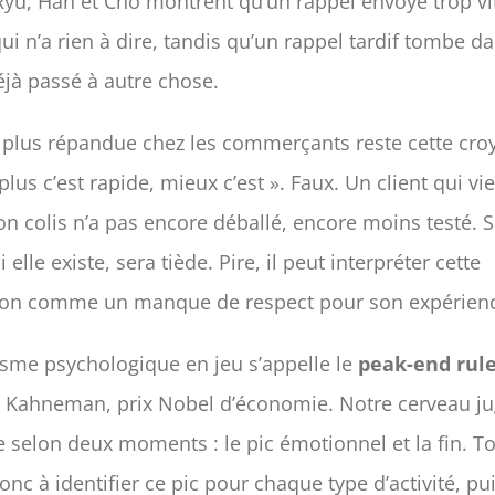
Ryu, Han et Cho montrent qu’un rappel envoyé trop vit
qui n’a rien à dire, tandis qu’un rappel tardif tombe d
jà passé à autre chose.
a plus répandue chez les commerçants reste cette cr
 plus c’est rapide, mieux c’est ». Faux. Un client qui vi
on colis n’a pas encore déballé, encore moins testé. 
 elle existe, sera tiède. Pire, il peut interpréter cette
tion comme un manque de respect pour son expérience
sme psychologique en jeu s’appelle le
peak-end rul
l Kahneman, prix Nobel d’économie. Notre cerveau j
 selon deux moments : le pic émotionnel et la fin. To
onc à identifier ce pic pour chaque type d’activité, pu