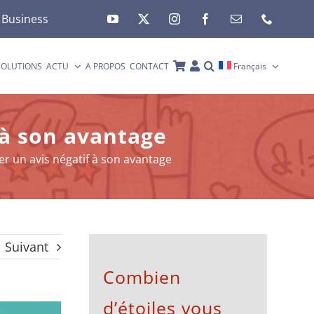
 Business
SOLUTIONS
ACTU
A PROPOS
CONTACT
Français
 à son avantage
er un avis négatif à son avantage
Suivant
Combien
d’étoiles vous