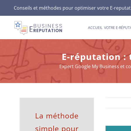
Passer
Conseils et méthodes pour optimiser votre E-reputatio
au
contenu
ACCUEIL
VOTRE E-RÉPUT
E-réputation :
Expert Google My Business et coll
La méthode
simple pour
Voir