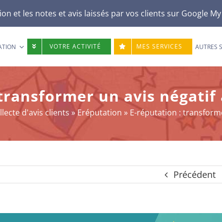
n et les notes et avis laissés par vos clients sur
Google My
VOTRE ACTIVITÉ
MES SERVICES
ATION
AUTRES 
 transformer un avis négatif
ecte d'avis clients
»
Eréputation
»
E-réputation : transform
Précédent