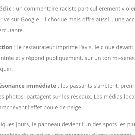
éclic
: un commentaire raciste particulièrement viole
rrive sur Google ; il choque mais offre aussi… une ac
ercutante.
ction
: le restaurateur imprime l’avis, le cloue devant
’entrée et y répond publiquement, sur un ton mi-série
aquin.
ésonance immédiate
: les passants s’arrêtent, pren
es photos, partagent sur les réseaux. Les médias loc
arachèvent l’effet boule de neige.
lques jours, le panneau devient l’un des spots les pl