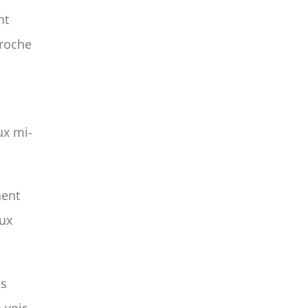
nt
croche
ux mi-
nent
aux
us