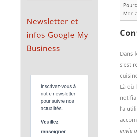
Pourq
Mon av
Newsletter et
Con
infos Google My
Business
Dans l
s’est 
cuisin
Là où 
Inscrivez-vous à
notre newsletter
notifia
pour suivre nos
l’a uti
actualités.
accomp
Veuillez
envie a
renseigner