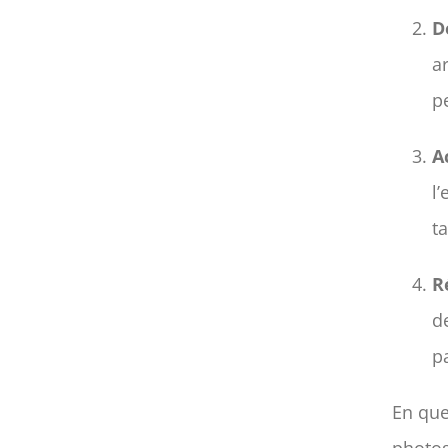
D
a
p
A
l
t
R
d
p
En que