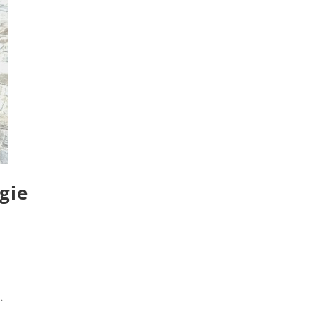
gie
r
.