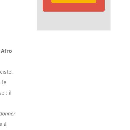
 Afro
ciste.
 le
e : il
 donner
e à