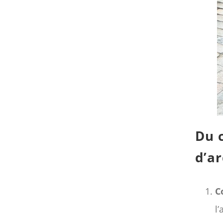
Du 
d’a
C
l