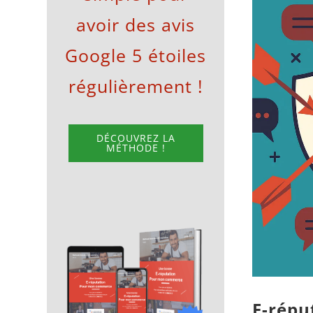
avoir des avis
l'image
agrandie
Google 5 étoiles
régulièrement !
DÉCOUVREZ LA
MÉTHODE !
E-répu