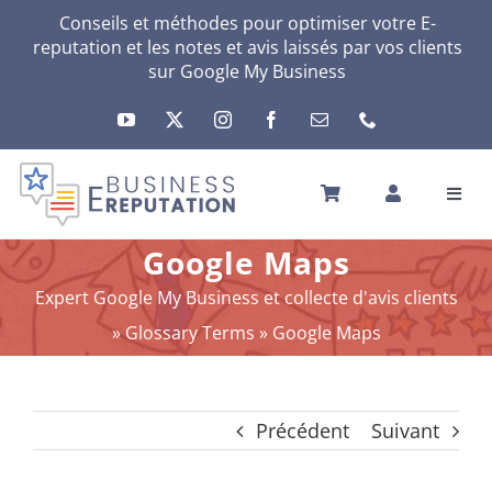
Passer
Conseils et méthodes pour optimiser votre E-
reputation et les notes et avis laissés par vos clients
au
sur
Google My Business
contenu
Toggl
Navig
ACCUEIL
Google Maps
VOTRE E-RÉPUTATION
Expert Google My Business et collecte d'avis clients
VOTRE ACTIVITÉ
»
Glossary Terms
»
Google Maps
MES SERVICES
AUTRES SOLUTIONS
Précédent
Suivant
ACTU
A PROPOS