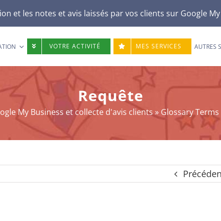
n et les notes et avis laissés par vos clients sur
Google My
VOTRE ACTIVITÉ
MES SERVICES
ATION
AUTRES 
Requête
gle My Business et collecte d'avis clients
»
Glossary Terms
Précéden