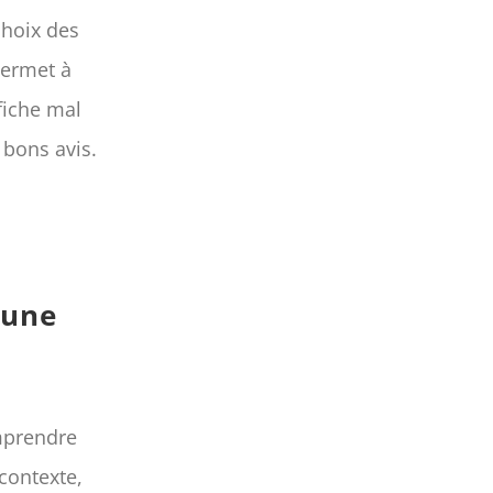
choix des
permet à
fiche mal
bons avis.
 une
omprendre
 contexte,