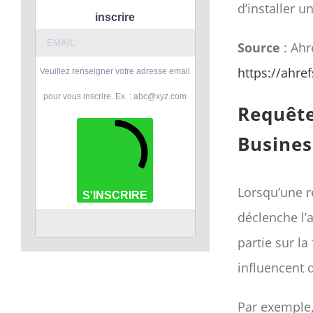
d’installer 
inscrire
Source
: Ahr
https://ahre
Veuillez renseigner votre adresse email
pour vous inscrire. Ex. : abc@xyz.com
Requêtes
Busines
Lorsqu’une r
S'INSCRIRE
déclenche l’
partie sur la
influencent 
Par exemple,