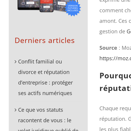
comment choi
amont. Ces d
gestion de
G
Derniers articles
Source
: Mo
https://moz
Conflit familial ou
divorce et réputation
Pourquo
d’entreprise : protéger
réputat
ses actifs numériques
Chaque requê
Ce que vos statuts
réputation. G
racontent de vous : le
les plus fiabl
volet juridique oublié de