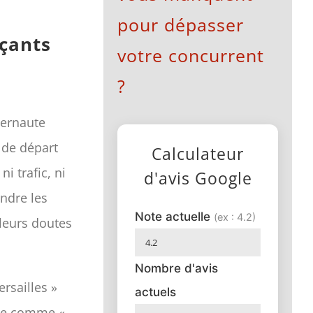
pour dépasser
rçants
votre concurrent
?
ternaute
t de départ
Calculateur
ni trafic, ni
d'avis Google
ndre les
Note actuelle
(ex : 4.2)
 leurs doutes
Nombre d'avis
rsailles »
actuels
ête comme «