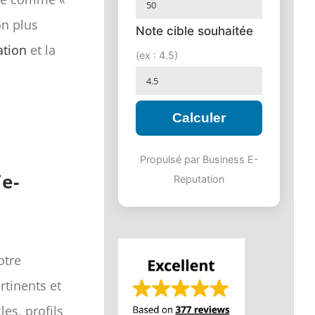
on plus
Note cible souhaitée
ation
et la
(ex : 4.5)
Calculer
Propulsé par Business E-
e-
Reputation
otre
rtinents et
cles, profils