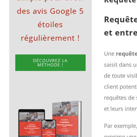
des avis Google 5
Requête
étoiles
et entr
régulièrement !
Une
requêt
DÉCOUVREZ LA
saisit dans
MÉTHODE !
de toute visib
client poten
requêtes de 
et leurs inte
Par exemple,
exprime une 