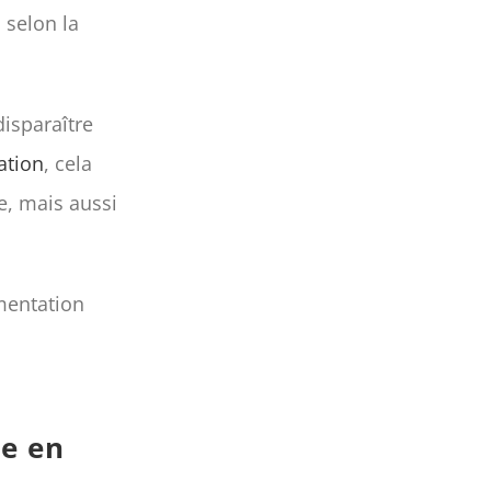
 selon la
isparaître
ation
, cela
e, mais aussi
mentation
ge en