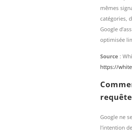
mêmes signau
catégories, 
Google d’ass
optimisée li
Source
: Whi
https://whit
Comment
requête
Google ne se
l’intention d