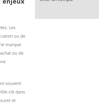
s enjeux
tes. Les
ication ou de
 une marque
’achat ou de
one
ont souvent
rôle clé dans
surer et