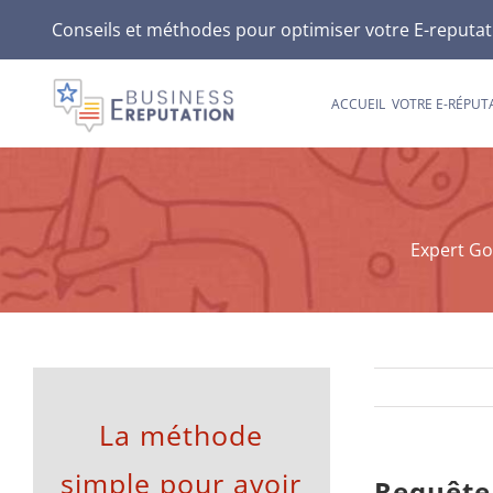
Passer
Conseils et méthodes pour optimiser votre E-reputatio
au
contenu
ACCUEIL
VOTRE E-RÉPUT
Expert Goo
La méthode
simple pour avoir
Requête