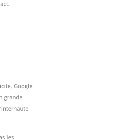
act.
icite, Google
en grande
l’internaute
as les