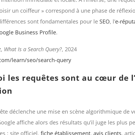
sir un coiffeur » correspond à une phase de réflexi
ifférences sont fondamentales pour le
SEO
, l’
e-réput
oogle Business Profile
.
z,
What Is a Search Query?
, 2024
.com/learn/seo/search-query
i les requêtes sont au cœur de l’
ion
te déclenche une mise en scène algorithmique de v
oogle affiche alors des résultats qu’il juge les plus pe
es : site officiel,
fiche établissement
,
avis clients
, arti