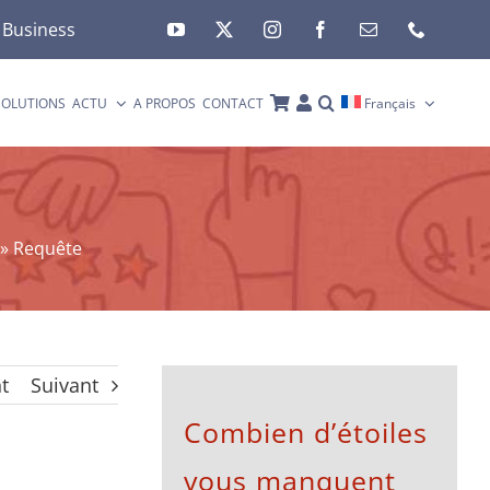
 Business
SOLUTIONS
ACTU
A PROPOS
CONTACT
Français
»
Requête
t
Suivant
Combien d’étoiles
vous manquent