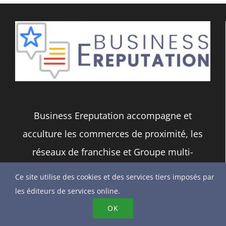
Business Ereputation accompagne et
acculture les commerces de proximité, les
réseaux de franchise et Groupe multi-
marques / multi-Pays dans leur gestion de
Ce site utilise des cookies et des services tiers imposés par
leur réputation digitale et l’outil Google My
les éditeurs de services online.
Business.
OK