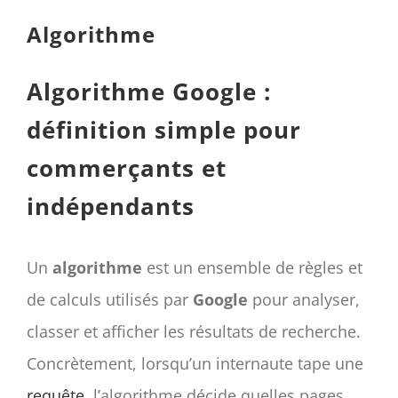
CONTACT
Algorithme
Panier
mon compte
Algorithme Google :
RECHERCHER:
définition simple pour
commerçants et
Français
indépendants
Un
algorithme
est un ensemble de règles et
de calculs utilisés par
Google
pour analyser,
classer et afficher les résultats de recherche.
Concrètement, lorsqu’un internaute tape une
requête
, l’algorithme décide quelles pages,