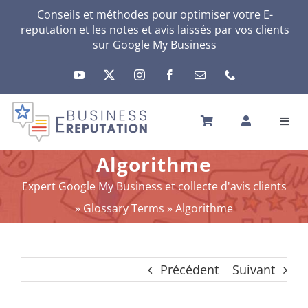
Passer
Conseils et méthodes pour optimiser votre E-
reputation et les notes et avis laissés par vos clients
au
sur
Google My Business
contenu
Toggl
Navig
ACCUEIL
Algorithme
VOTRE E-RÉPUTATION
Expert Google My Business et collecte d'avis clients
VOTRE ACTIVITÉ
»
Glossary Terms
»
Algorithme
MES SERVICES
AUTRES SOLUTIONS
Précédent
Suivant
ACTU
A PROPOS