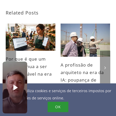
Related Posts
Por que é que um
A profissão de
site continua a ser
arquiteto na era da
indispensável na era
IA: poupança de
da IA
tempo, prazos
07/17/2026
Este site utiliza cookies e serviços de terceiros impostos por
repensados e
fornecedores de serviços online.
reputação a cuidar
OK
07/15/2026