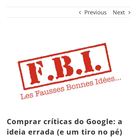
CONTACTO
Previous
Next
CAIXA
A MINHA CONTA
SEARCH
View
FOR:
Larger
Português
Image
Comprar críticas do Google: a
ideia errada (e um tiro no pé)