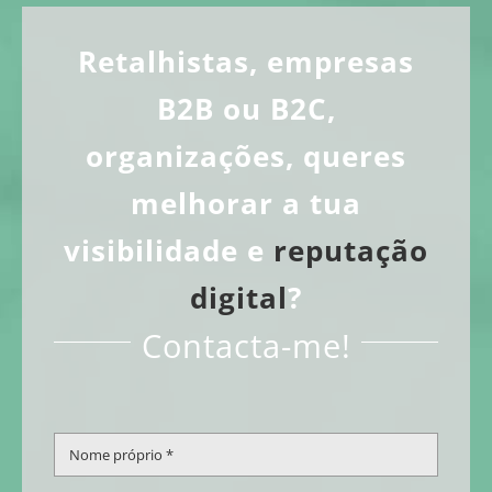
CONTACTO
Retalhistas, empresas
CAIXA
A MINHA CONTA
B2B ou B2C,
SEARCH
organizações, queres
FOR:
melhorar a tua
Português
visibilidade e
reputação
digital
?
Contacta-me!