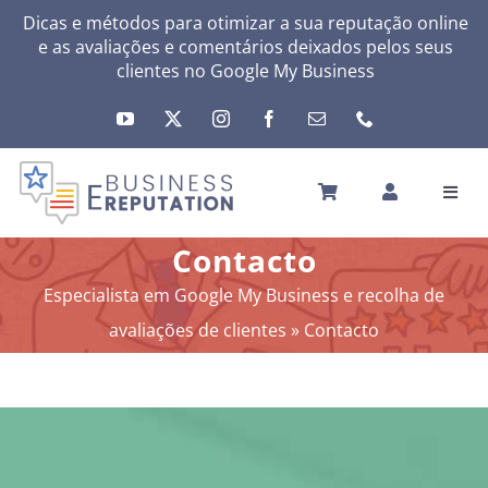
Skip
Dicas e métodos para otimizar a sua reputação online
e as avaliações e comentários deixados pelos seus
to
clientes no
Google My Business
content
Toggl
Navig
INÍCIO
Contacto
A SUA REPUTAÇÃO
Especialista em Google My Business e recolha de
A SUA ATIVIDADE
avaliações de clientes
»
Contacto
MEUS SERVIÇOS
OUTRAS SOLUÇÕES
NEWS
SOBRE