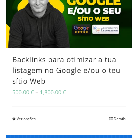
Backlinks para otimizar a tua
listagem no Google e/ou o teu
sítio Web
Price
500.00
€
–
1,800.00
€
range:
500.00 €
Ver opções
Details
This
through
product
1,800.00 €