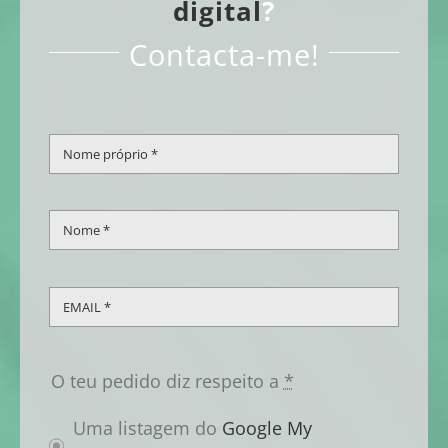
digital
?
the
product
Contacta-me!
page
O teu pedido diz respeito a
*
Uma listagem do
Google My