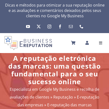
Skip
Dicas e métodos para otimizar a sua reputação online
e as avaliações e comentários deixados pelos seus
to
clientes no
Google My Business
content
Toggl
Navig
INÍCIO
A reputação eletrónica
A SUA REPUTAÇÃO
das marcas: uma questão
A SUA ATIVIDADE
fundamental para o seu
MEUS SERVIÇOS
sucesso online
OUTRAS SOLUÇÕES
Especialista em Google My Business e recolha de
NEWS
avaliações de clientes
»
Reputação
»
E-reputação
SOBRE
das empresas
»
E-reputação das marcas