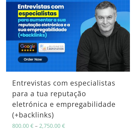
has
multiple
variants.
The
options
may
be
chosen
Entrevistas com especialistas
on
para a tua reputação
eletrónica e empregabilidade
the
(+backlinks)
product
page
Price
800.00
€
–
2,750.00
€