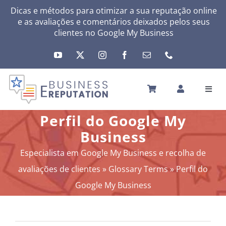
Skip
Dicas e métodos para otimizar a sua reputação online
e as avaliações e comentários deixados pelos seus
to
clientes no
Google My Business
content
Toggl
Navig
INÍCIO
Perfil do Google My
A SUA REPUTAÇÃO
Business
A SUA ATIVIDADE
Especialista em Google My Business e recolha de
MEUS SERVIÇOS
avaliações de clientes
»
Glossary Terms
»
Perfil do
OUTRAS SOLUÇÕES
Google My Business
NEWS
SOBRE