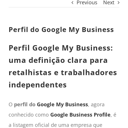
Previous
Next
CONTACTO
CAIXA
A MINHA CONTA
Perfil do Google My Business
SEARCH
FOR:
Perfil Google My Business:
Português
uma definição clara para
retalhistas e trabalhadores
independentes
O
perfil do
Google My Business
, agora
conhecido como
Google Business Profile
, é
a listagem oficial de uma empresa que