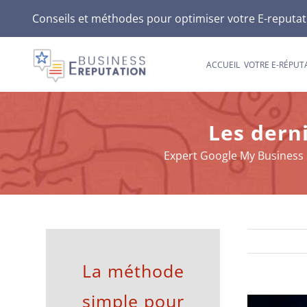
Passer
Conseils et méthodes pour optimiser votre E-reputatio
au
contenu
ACCUEIL
VOTRE E-RÉPUT
Les dern
Expert Google My Business et
La méthode
simple pour
Voir