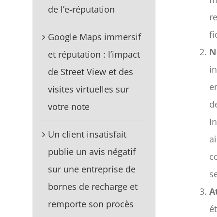
de l’e-réputation
r
fi
Google Maps immersif
N
et réputation : l’impact
i
de Street View et des
e
visites virtuelles sur
d
votre note
I
Un client insatisfait
a
publie un avis négatif
c
sur une entreprise de
s
bornes de recharge et
A
remporte son procès
é