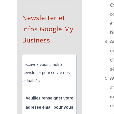
C
c
Newsletter et
e
infos Google My
l
Business
A
o
d
Inscrivez-vous à notre
s
newsletter pour suivre nos
A
actualités.
a
i
Veuillez renseigner votre
d
adresse email pour vous