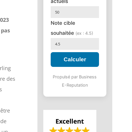
actuels
2023
Note cible
 pas
souhaitée
(ex : 4.5)
Calculer
erling
Propulsé par Business
ure des
E-Reputation
s
être
 de
r un