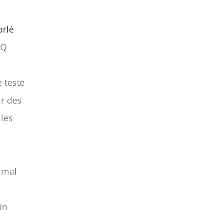
arlé
AQ
e teste
ir des
 les
u mal
Un