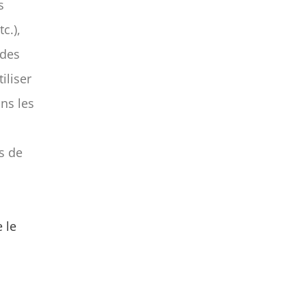
s
c.),
 des
tiliser
ans les
s de
e le