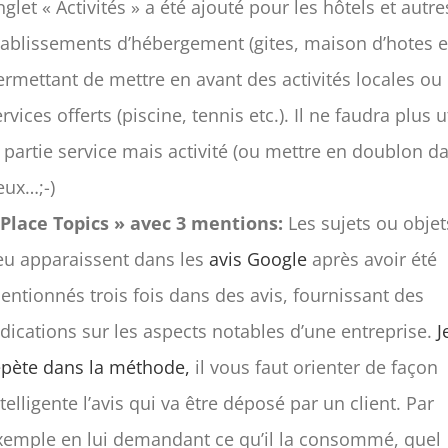
nglet « Activités » a été ajouté pour les hôtels et autre
tablissements d’hébergement (gites, maison d’hotes et
ermettant de mettre en avant des activités locales ou
rvices offerts (piscine, tennis etc.). Il ne faudra plus u
a partie service mais activité (ou mettre en doublon d
eux…;-)
 Place Topics » avec 3 mentions:
Les sujets ou objet
ieu apparaissent dans les
avis Google
après avoir été
entionnés trois fois dans des avis, fournissant des
ndications sur les aspects notables d’une entreprise.
J
épète dans la méthode,
il vous faut orienter de façon
ntelligente l’avis qui va être déposé par un client. Par
xemple en lui demandant ce qu’il la consommé, quel