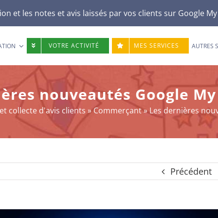
n et les notes et avis laissés par vos clients sur
Google My
VOTRE ACTIVITÉ
MES SERVICES
ATION
AUTRES 
ières nouveautés Google My
 collecte d'avis clients
»
Commerçant
»
Les dernières nou
Précédent