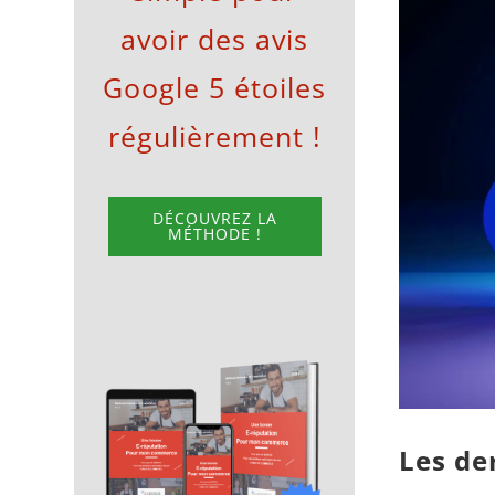
avoir des avis
l'image
agrandie
Google 5 étoiles
régulièrement !
DÉCOUVREZ LA
MÉTHODE !
Les de