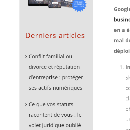
Googl
busin
en a é
Derniers articles
mal d
déplo
Conflit familial ou
divorce et réputation
I
d’entreprise : protéger
S
ses actifs numériques
c
c
Ce que vos statuts
p
racontent de vous : le
u
volet juridique oublié
m