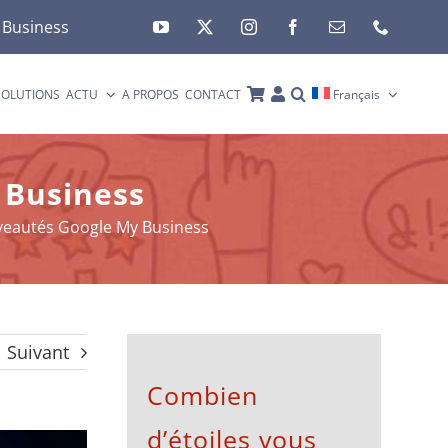
 Business
SOLUTIONS
ACTU
A PROPOS
CONTACT
Français
 Business
veautés Google My Business
Suivant
Combien
d’étoiles vous