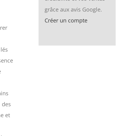
grâce aux avis Google.
Créer un compte
rer
llés
ésence
e
ains
à des
e et
a