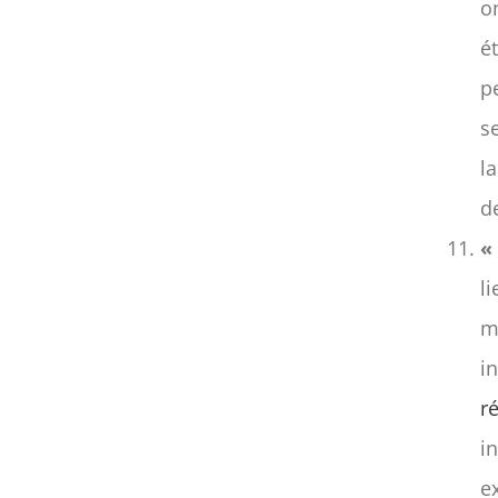
o
é
p
se
l
d
«
l
m
i
r
i
e