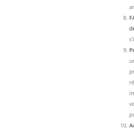
a
F
d
s’
P
u
p
r
i
v
p
A