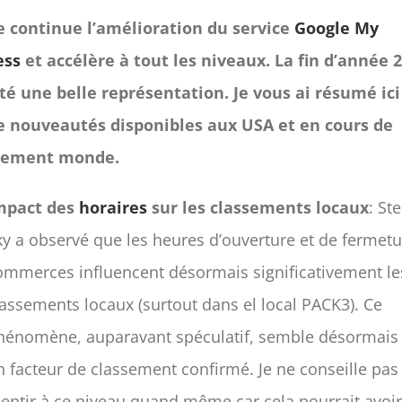
e continue l’amélioration du service
Google My
ess
et accélère à tout les niveaux. La fin d’année 
té une belle représentation. Je vous ai résumé ici
e nouveautés disponibles aux USA et en cours de
iement monde.
mpact des
horaires
sur les classements locaux
: St
ky a observé que les heures d’ouverture et de fermet
ommerces influencent désormais significativement le
lassements locaux (surtout dans el local PACK3). Ce
hénomène, auparavant spéculatif, semble désormais 
n facteur de classement confirmé. Je ne conseille pas
entir à ce niveau quand même car cela pourrait avoi