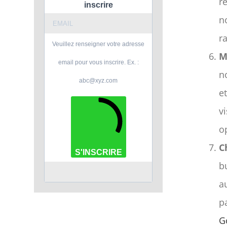
r
inscrire
n
r
Veuillez renseigner votre adresse
M
email pour vous inscrire. Ex. :
n
abc@xyz.com
e
v
o
C
S'INSCRIRE
b
a
p
G