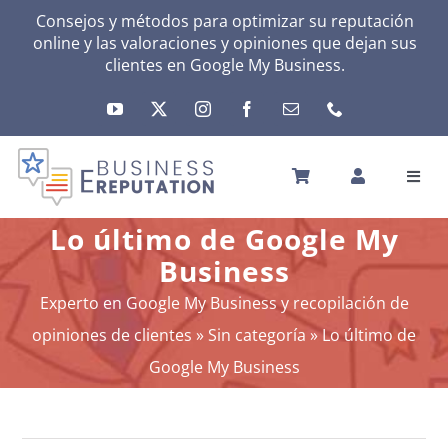
Skip
Consejos y métodos para optimizar su reputación
online y las valoraciones y opiniones que dejan sus
to
clientes en
Google My Business
.
content
Toggl
Navig
INICIO
Lo último de Google My
REPUTACIÓN
Business
TU ACTIVIDAD
Experto en Google My Business y recopilación de
EL MÉTODO
opiniones de clientes
»
Sin categoría
»
Lo último de
HERRAMIENTAS
Google My Business
NOTICIAS
SOBRE NOSOTROS