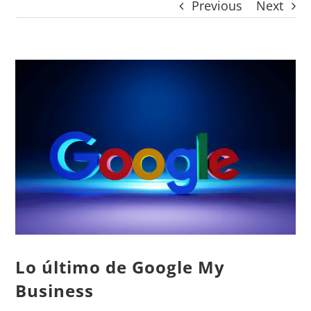
Previous
Next
CONTACTO
Panier
mon compte
View
SEARCH
Larger
FOR:
Image
Español
Lo último de Google My
Business