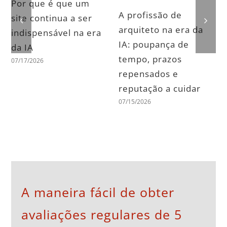
Por que é que um
A profissão de
site continua a ser
arquiteto na era da
indispensável na era
IA: poupança de
da IA
tempo, prazos
07/17/2026
repensados e
reputação a cuidar
07/15/2026
A maneira fácil de obter
avaliações regulares de 5