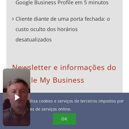
Google Business Profile em 5 minutos
Cliente diante de uma porta fechada: o
custo oculto dos horários
desatualizados
Newsletter e informações do
Google My Business
Este site utiliza cookies e serviços de terceiros impostos por
Inscrivez-vous à notre newsletter pour suivre nos
fornecedores de serviços online.
actualités.
OK