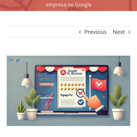
empresa no Google
CONTACTO
CAIXA
A MINHA CONTA
Previous
Next
SEARCH
FOR:
Português
View
Larger
Image