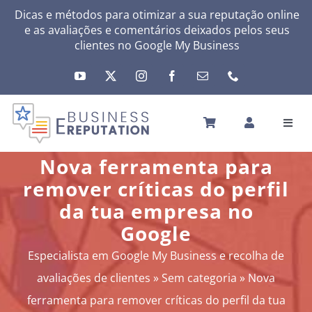
Skip
Dicas e métodos para otimizar a sua reputação online
e as avaliações e comentários deixados pelos seus
to
clientes no
Google My Business
content
Toggl
Navig
INÍCIO
Nova ferramenta para
A SUA REPUTAÇÃO
remover críticas do perfil
A SUA ATIVIDADE
da tua empresa no
MEUS SERVIÇOS
Google
OUTRAS SOLUÇÕES
Especialista em Google My Business e recolha de
NEWS
avaliações de clientes
»
Sem categoria
»
Nova
SOBRE
ferramenta para remover críticas do perfil da tua