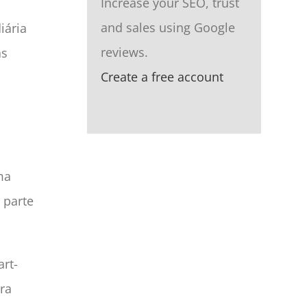
Increase your SEO, trust
and sales using Google
iária
reviews.
as
Create a free account
ma
 parte
art-
ora