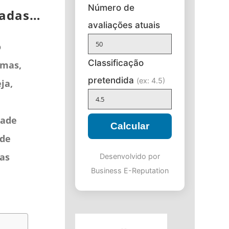
Número de
icadas…
avaliações atuais
o
Classificação
rmas,
pretendida
(ex: 4.5)
ja,
dade
Calcular
 de
as
Desenvolvido por
Business E-Reputation
e