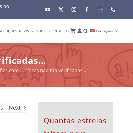
es no
SOLUÇÕES
NEWS
SOBRE
CONTACTO
Português
erificadas…
ifies.com : Críticas não tão verificadas…
us
Next
Quantas estrelas