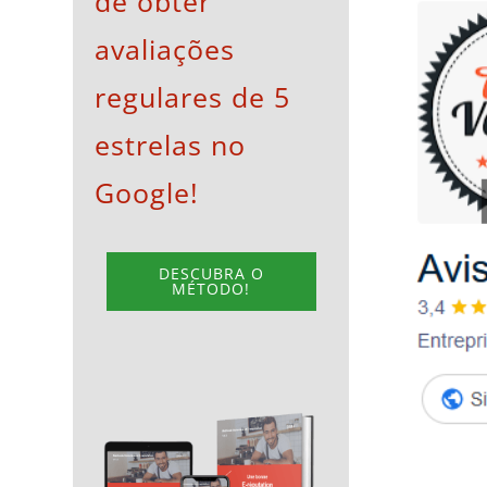
de obter
View
avaliações
Larger
Image
regulares de 5
estrelas no
Google!
DESCUBRA O
MÉTODO!