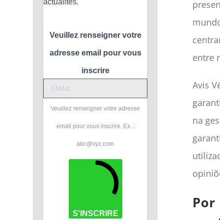
actualités.
presen
mundo.
Veuillez renseigner votre
centra
adresse email pour vous
entre 
inscrire
Avis Vé
garant
Veuillez renseigner votre adresse
na ges
email pour vous inscrire. Ex. :
garant
abc@xyz.com
utiliz
opiniõ
Por
S'INSCRIRE