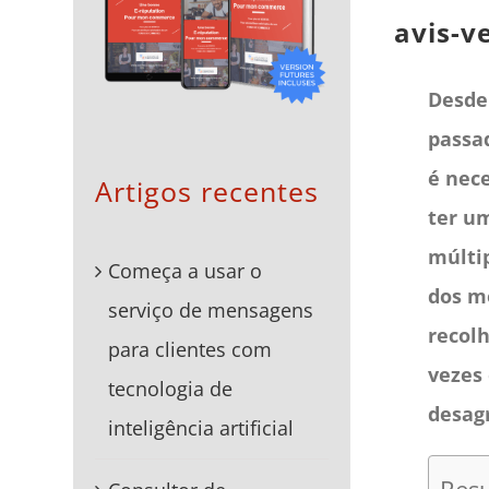
avis-v
Desde
passad
é nece
Artigos recentes
ter um
múlti
Começa a usar o
dos m
serviço de mensagens
recol
para clientes com
vezes
tecnologia de
desagr
inteligência artificial