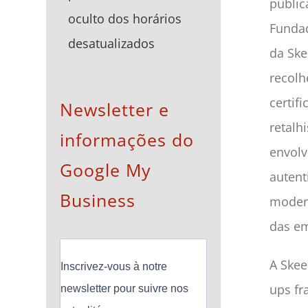
public
oculto dos horários
Fundad
desatualizados
da Ske
recolh
certif
Newsletter e
retalh
informações do
envolv
Google My
autent
Business
modera
das e
A Skee
Inscrivez-vous à notre
ups fr
newsletter pour suivre nos