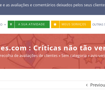
e e as avaliações e comentários deixados pelos seus client
A SUA ATIVIDADE
MEUS SERVIÇOS
ÃO
OUTRAS 
ies.com : Críticas não tão v
recolha de avaliações de clientes
»
Sem categoria
»
avis-ver
Previo