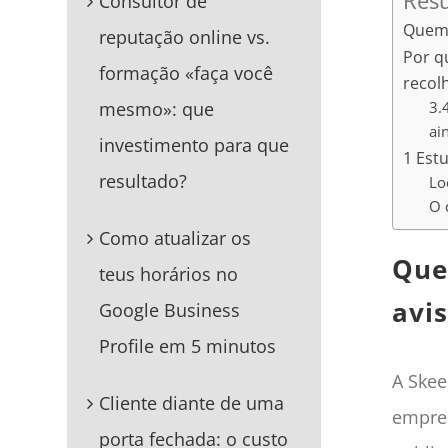
Res
Consultor de
Quem 
reputação online vs.
Por q
formação «faça você
recol
3.
mesmo»: que
ai
investimento para que
1 Est
resultado?
Lo
O 
Como atualizar os
Que
teus horários no
avis
Google Business
Profile em 5 minutos
A Skee
Cliente diante de uma
empres
porta fechada: o custo