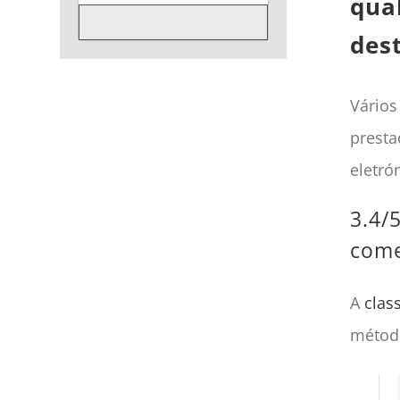
qua
des
Vários
presta
eletrón
3.4/
come
A
clas
método