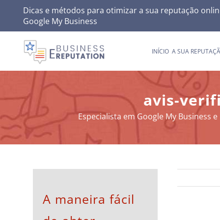
Skip
Dicas e métodos para otimizar a sua reputação onlin
Google My Business
to
content
INÍCIO
A SUA REPUTAÇ
avis-verif
Especialista em Google My Business e 
A maneira fácil