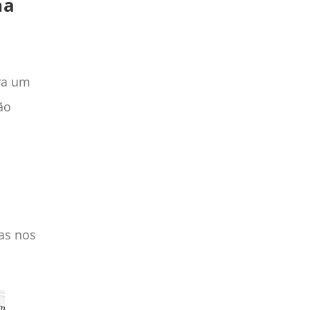
ha
ra um
ão
as nos