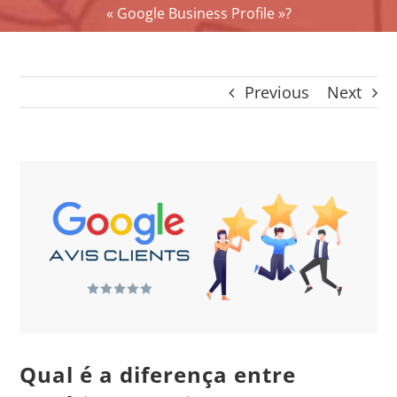
« Google Business Profile »?
CONTACTO
CAIXA
A MINHA CONTA
Previous
Next
SEARCH
FOR:
Português
View
Larger
Image
Qual é a diferença entre