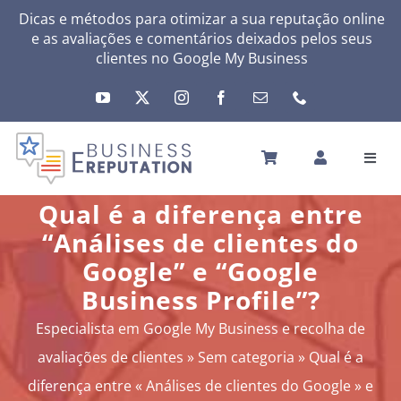
Skip
Dicas e métodos para otimizar a sua reputação online
e as avaliações e comentários deixados pelos seus
to
clientes no
Google My Business
content
Toggl
Navig
INÍCIO
Qual é a diferença entre
A SUA REPUTAÇÃO
“Análises de clientes do
A SUA ATIVIDADE
Google” e “Google
MEUS SERVIÇOS
Business Profile”?
OUTRAS SOLUÇÕES
Especialista em Google My Business e recolha de
NEWS
avaliações de clientes
»
Sem categoria
»
Qual é a
SOBRE
diferença entre « Análises de clientes do Google » e