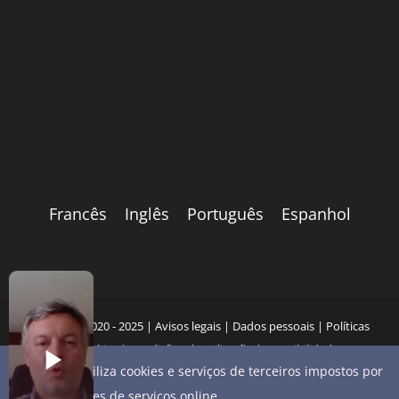
Francês
Inglês
Português
Espanhol
Copyright 2020 - 2025 |
Avisos legais
|
Dados pessoais
|
Políticas
de cookies
|
Condições de utilização
|
Acessibilidade
Este site utiliza cookies e serviços de terceiros impostos por
fornecedores de serviços online.