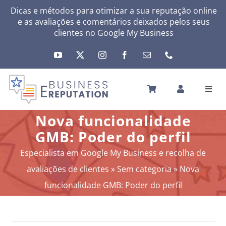
Skip
Dicas e métodos para otimizar a sua reputação online
e as avaliações e comentários deixados pelos seus
to
clientes no
Google My Business
content
Toggl
Navig
INÍCIO
Nova funcionalidade
A SUA REPUTAÇÃO
GMB: Poder do perfil
A SUA ATIVIDADE
Especialista em Google My Business e recolha de
MEUS SERVIÇOS
avaliações de clientes
»
Sem categoria
»
Nova
OUTRAS SOLUÇÕES
funcionalidade GMB: Poder do perfil
NEWS
SOBRE