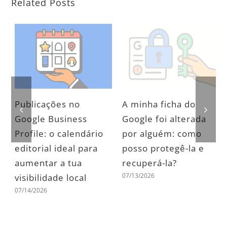
Related Posts
Publicações no
A minha ficha do
Google Business
Google foi alterada
Profile: o calendário
por alguém: como
editorial ideal para
posso protegê-la e
aumentar a tua
recuperá-la?
07/13/2026
visibilidade local
07/14/2026