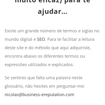
CONTACTO
ajudar…
CAIXA
A MINHA CONTA
SEARCH
Existe um grande número de termos e siglas no
FOR:
mundo digital e
SEO
. Para te facilitar a leitura
Português
deste site e do método que aqui adquiriste,
encontra abaixo os diferentes termos ou
expressões utilizados e explicados.
Se sentires que falta uma palavra neste
glossário, não hesites em perguntar-me:
nicolas@business-ereputation.com