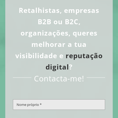
Retalhistas, empresas
B2B ou B2C,
organizações, queres
melhorar a tua
visibilidade e
reputação
digital
?
Contacta-me!