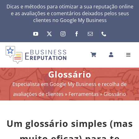
Skip
Dicas e métodos para otimizar a sua reputação online
e as avaliações e comentários deixados pelos seus
to
clientes no
Google My Business
content
Toggl
Navig
INÍCIO
Glossário
A SUA REPUTAÇÃO
Especialista em Google My Business e recolha de
A SUA ATIVIDADE
avaliações de clientes
»
Ferramentas
»
Glossário
MEUS SERVIÇOS
OUTRAS SOLUÇÕES
Um glossário simples (mas
NEWS
SOBRE
muito eficaz) para te