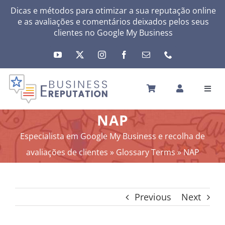
Skip
Dicas e métodos para otimizar a sua reputação online
e as avaliações e comentários deixados pelos seus
to
clientes no
Google My Business
content
Toggl
Navig
INÍCIO
NAP
A SUA REPUTAÇÃO
Especialista em Google My Business e recolha de
A SUA ATIVIDADE
avaliações de clientes
»
Glossary Terms
»
NAP
MEUS SERVIÇOS
OUTRAS SOLUÇÕES
Previous
Next
NEWS
SOBRE