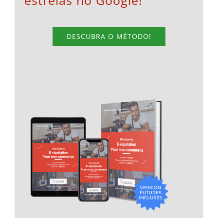
estrelas no Google!
DESCUBRA O MÉTODO!