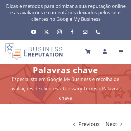
Skip
Dicas e métodos para otimizar a sua reputação online
e as avaliações e comentários deixados pelos seus
to
clientes no
Google My Business
content
Toggl
Navig
INÍCIO
Palavras chave
A SUA REPUTAÇÃO
Especialista em Google My Business e recolha de
A SUA ATIVIDADE
avaliações de clientes
»
Glossary Terms
»
Palavras
MEUS SERVIÇOS
chave
OUTRAS SOLUÇÕES
NEWS
Previous
Next
SOBRE