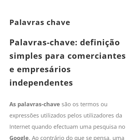
CONTACTO
CAIXA
Palavras chave
A MINHA CONTA
SEARCH
Palavras-chave: definição
FOR:
simples para comerciantes
Português
e empresários
independentes
As palavras-chave
são os termos ou
expressões utilizados pelos utilizadores da
Internet quando efectuam uma pesquisa no
Google
. Ao contrário do que se pensa, uma