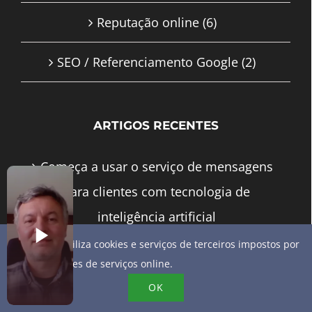
Reputação online
(6)
SEO / Referenciamento Google
(2)
ARTIGOS RECENTES
Começa a usar o serviço de mensagens
para clientes com tecnologia de
inteligência artificial
Este site utiliza cookies e serviços de terceiros impostos por
Consultor de reputação online vs.
fornecedores de serviços online.
formação «faça você mesmo»: que
OK
investimento para que resultado?