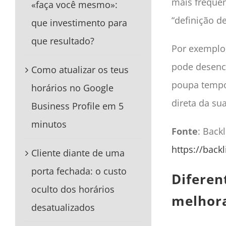
mais freque
«faça você mesmo»:
“definição de
que investimento para
que resultado?
Por exemplo,
pode desenca
Como atualizar os teus
poupa tempo 
horários no Google
direta da sua
Business Profile em 5
minutos
Fonte
: Back
https://back
Cliente diante de uma
porta fechada: o custo
Diferen
oculto dos horários
melhor
desatualizados