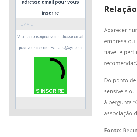
adresse email pour vous
Relação
inscrire
Aparecer num
Veuillez renseigner votre adresse email
empresa ou d
pour vous inscrire. Ex. : abc@xyz.com
fiável e per
recomendaçã
Do ponto de 
sensíveis ou
S'INSCRIRE
à pergunta 
associação d
Fonte
: Repu