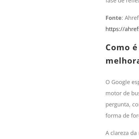
fase de refl
Fonte
: Ahre
https://ahre
Como é 
melhor
O Google esp
motor de bu
pergunta, co
forma de for
A clareza da