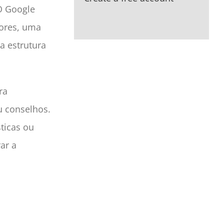
O Google
dores, uma
a estrutura
ra
u conselhos.
ticas ou
ar a