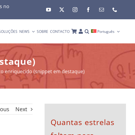
es no
SOLUÇÕES
NEWS
SOBRE
CONTACTO
Português
estaque)
to enriquecido (snippet em destaque)
ious
Next
Quantas estrelas