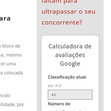
faltam para
ultrapassar o seu
para
concorrente?
Calculadora de
m bloco de
avaliações
isa, mesmo
Google
ecer uma
ta colocada
Classificação atual
(ex: 4.2)
ecido
Número de
ilidade, por