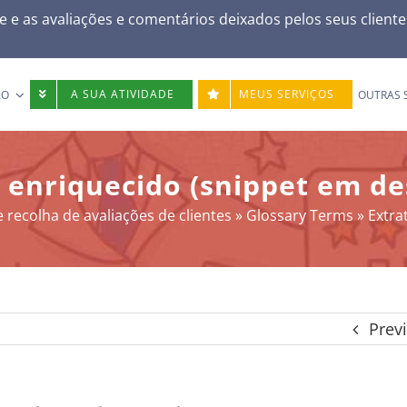
e e as avaliações e comentários deixados pelos seus client
A SUA ATIVIDADE
MEUS SERVIÇOS
ÃO
OUTRAS 
 enriquecido (snippet em d
 recolha de avaliações de clientes
»
Glossary Terms
»
Extra
Prev