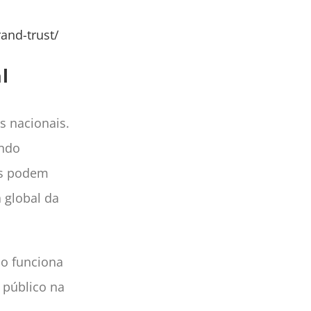
and-trust/
l
s nacionais.
ando
os podem
 global da
mo funciona
 público na