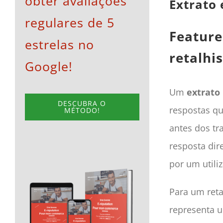
obter avaliações
Extrato 
regulares de 5
Feature
estrelas no
retalhis
Google!
Um
extrato 
DESCUBRA O
respostas q
MÉTODO!
antes dos tr
resposta dir
por um utili
Para um reta
representa u