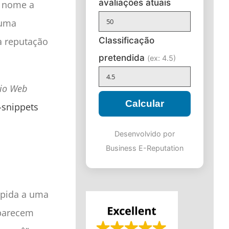
avaliações atuais
u nome a
 uma
Classificação
a reputação
pretendida
(ex: 4.5)
tio Web
Calcular
-snippets
Desenvolvido por
Business E-Reputation
ápida a uma
Aparecem