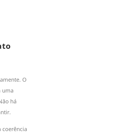
ato
camente. O
a uma
 Não há
ntir.
a coerência