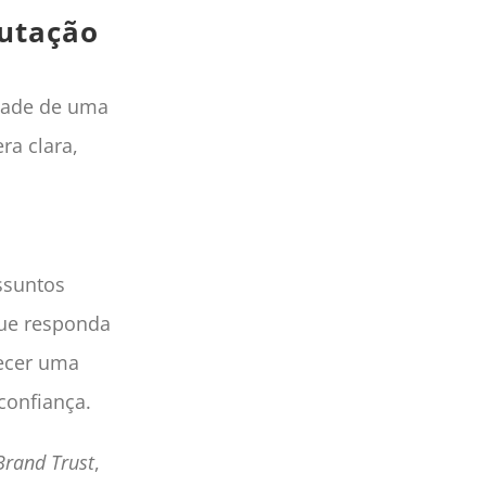
putação
idade de uma
ra clara,
assuntos
que responda
ecer uma
confiança.
 Brand Trust
,