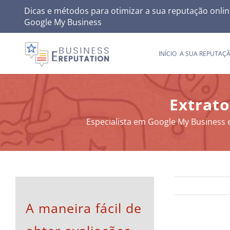
Skip
Dicas e métodos para otimizar a sua reputação onlin
Google My Business
to
content
INÍCIO
A SUA REPUTAÇ
Extrato
Especialista em Google My Business e
A maneira fácil de