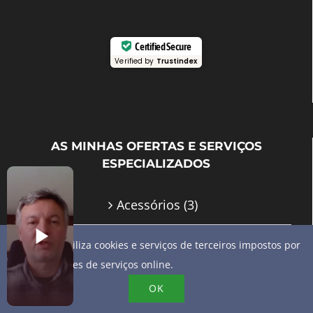
Certified Secure
Verified by
Trustindex
AS MINHAS OFERTAS E SERVIÇOS
ESPECIALIZADOS
Acessórios
(3)
Aconselhamento e acompanhamento GMB
Este site utiliza cookies e serviços de terceiros impostos por
fornecedores de serviços online.
(10)
OK
Ebook Google My Business
(2)