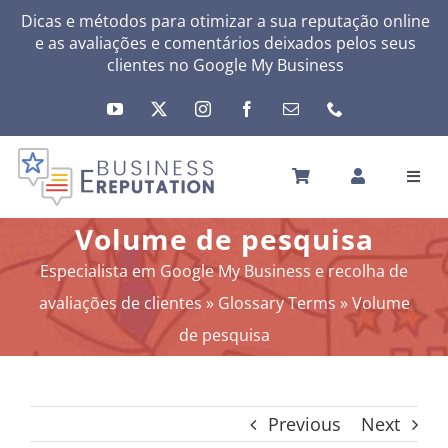
Skip
Dicas e métodos para otimizar a sua reputação online
e as avaliações e comentários deixados pelos seus
to
clientes no
Google My Business
content
Toggl
Navig
INÍCIO
Volume de pesquisa
A SUA REPUTAÇÃO
Especialista em Google My Business e recolha de
A SUA ATIVIDADE
avaliações de clientes
»
Glossary Terms
»
Volume
MEUS SERVIÇOS
de pesquisa
OUTRAS SOLUÇÕES
NEWS
Previous
Next
SOBRE