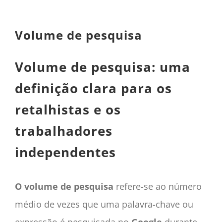
CONTACTO
CAIXA
Volume de pesquisa
A MINHA CONTA
SEARCH
Volume de pesquisa: uma
FOR:
definição clara para os
Português
retalhistas e os
trabalhadores
independentes
O volume de pesquisa
refere-se ao número
médio de vezes que uma palavra-chave ou
expressão é pesquisada no
Google
durante