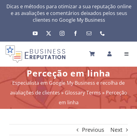
Skip
Dicas e métodos para otimizar a sua reputação online
e as avaliações e comentários deixados pelos seus
to
clientes no
Google My Business
content
Toggl
Navig
INÍCIO
Perceção em linha
A SUA REPUTAÇÃO
Especialista em Google My Business e recolha de
A SUA ATIVIDADE
avaliações de clientes
»
Glossary Terms
»
Perceção
MEUS SERVIÇOS
em linha
OUTRAS SOLUÇÕES
NEWS
Previous
Next
SOBRE