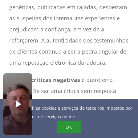
genéricas, publicadas em rajadas, despertam
as suspeitas dos internautas experientes e
prejudicam a confiança, em vez de a
reforçarem. A autenticidade dos testemunhos
de clientes continua a ser a pedra angular de
uma reputação eletrónica duradoura.
Ignorar críticas negativas
é outro erro
comum. Deixar uma crítica sem resposta
sugere uma falta de interesse na satisfação
Este site utiliza cookies e serviços de terceiros impostos por
do cliente ou uma incapacidade de assumir
fornecedores de serviços online.
responsabilidades. Os potenciais clientes que
OK
consultam as críticas prestam especial