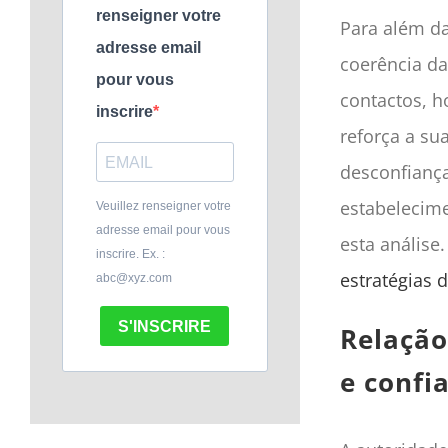
renseigner votre
Para além da
adresse email
coerência d
pour vous
contactos, h
inscrire
reforça a su
desconfiança
estabelecim
Veuillez renseigner votre
adresse email pour vous
esta análise
inscrire. Ex. :
estratégias d
abc@xyz.com
S'INSCRIRE
Relação
e confi