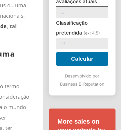
avaliações atuais
éus ou uma
nacionais,
Classificação
ade
, tal
pretendida
(ex: 4.5)
 uma
Calcular
Desenvolvido por
Business E-Reputation
 o termo
consideração
ara o mundo
ser
More sales on
, ter