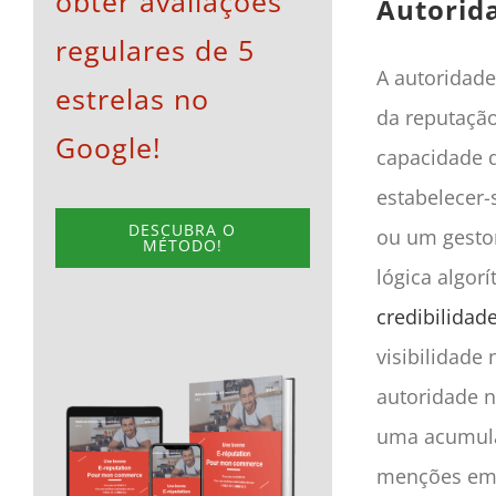
obter avaliações
Autorid
regulares de 5
A autoridad
estrelas no
da reputação
Google!
capacidade d
estabelecer-
DESCUBRA O
ou um gesto
MÉTODO!
lógica algor
credibilidad
visibilidade
autoridade n
uma acumulaç
menções em s