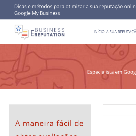
Skip
Dicas e métodos para otimizar a sua reputação onlin
Google My Business
to
content
INÍCIO
A SUA REPUTAÇ
Especialista em Googl
A maneira fácil de