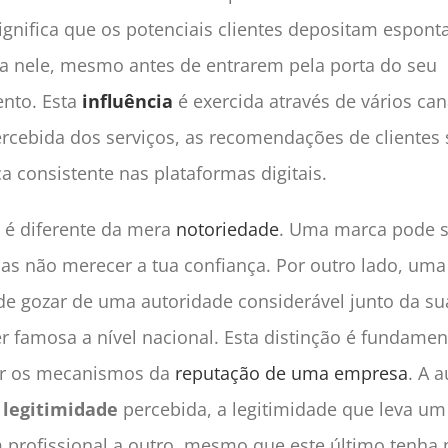
ignifica que os potenciais clientes depositam espon
a nele, mesmo antes de entrarem pela porta do seu
ento. Esta
influência
é exercida através de vários can
rcebida dos serviços, as recomendações de clientes s
 consistente nas plataformas digitais.
 é diferente da mera
notoriedade
. Uma marca pode 
as não merecer a tua confiança. Por outro lado, um
ode gozar de uma autoridade considerável junto da sua
er famosa a nível nacional. Esta distinção é fundamen
r os mecanismos da
reputação de uma empresa
. A 
a
legitimidade
percebida, a legitimidade que leva u
m profissional a outro, mesmo que este último tenha