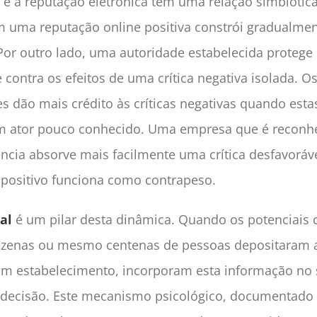
 e a reputação eletrónica têm uma relação simbiótic
 uma reputação online positiva constrói gradualmen
Por outro lado, uma autoridade estabelecida protege
 contra os efeitos de uma crítica negativa isolada. O
 dão mais crédito às críticas negativas quando esta
um ator pouco conhecido. Uma empresa que é reconhe
cia absorve mais facilmente uma crítica desfavoráv
l positivo funciona como contrapeso.
al
é um pilar desta dinâmica. Quando os potenciais c
zenas ou mesmo centenas de pessoas depositaram 
um estabelecimento, incorporam esta informação no
 decisão. Este mecanismo psicológico, documentado