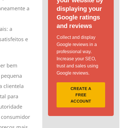
your website by
taneamente a
displaying your
Google ratings
and reviews
ais: a
Collect and display
atisfeitos e
Google reviews in a
professional way.
Increase your SEO,
ser bem
trust and sales using
Google reviews.
a pequena
 clientela
CREATE A
FREE
tal para
ACCOUNT
autoridade
m consumidor
 preços mais