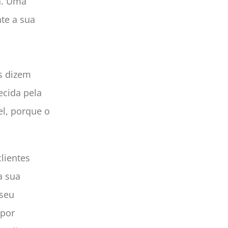
a. Uma
te a sua
s
s dizem
cida pela
el, porque o
lientes
a sua
 seu
 por