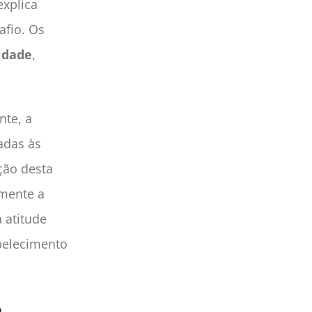
xplica
afio. Os
idade
,
nte, a
adas às
ção desta
lmente a
 atitude
abelecimento
a