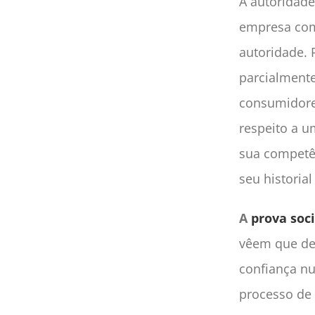
A autoridade
empresa com
autoridade. 
parcialmente
consumidores
respeito a 
sua competên
seu historia
A
prova soci
vêem que de
confiança n
processo de