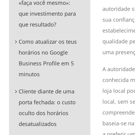
«faça você mesmo»:
autoridade s
que investimento para
sua confianç
que resultado?
estabelecim
qualidade pe
Como atualizar os teus
uma presença
horários no Google
Business Profile em 5
A autoridade
minutos
conhecida m
loja local p
Cliente diante de uma
local, sem s
porta fechada: o custo
compreende
oculto dos horários
baseia-se n
desatualizados
a preferir u