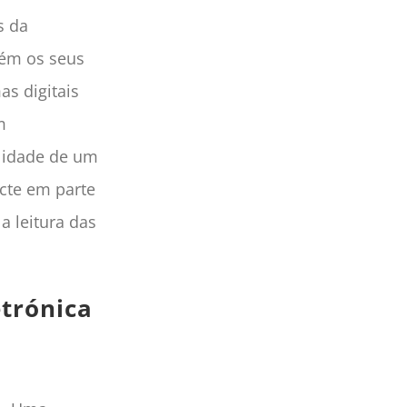
s da
tém os seus
as digitais
m
ilidade de um
ecte em parte
 leitura das
etrónica