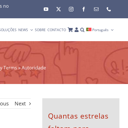
es no
SOLUÇÕES
NEWS
SOBRE
CONTACTO
Português
ry Terms
»
Autoridade
ious
Next
Quantas estrelas