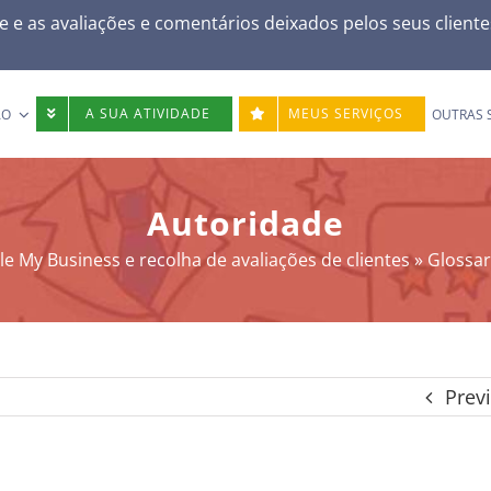
e e as avaliações e comentários deixados pelos seus client
A SUA ATIVIDADE
MEUS SERVIÇOS
ÃO
OUTRAS 
Autoridade
e My Business e recolha de avaliações de clientes
»
Glossa
Prev