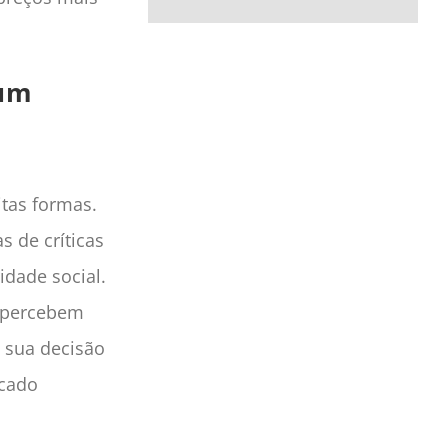
num
tas formas.
 de críticas
dade social.
, percebem
a sua decisão
cado