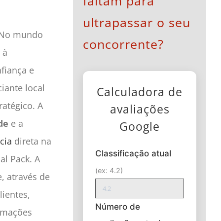
faltam para
ultrapassar o seu
 No mundo
concorrente?
 à
fiança e
iante local
Calculadora de
atégico. A
avaliações
de
e a
Google
cia
direta na
Classificação atual
al Pack. A
(ex: 4.2)
, através de
ientes,
Número de
ormações