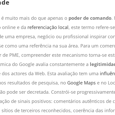
ade
e é muito mais do que apenas o
poder de comando
.
 online e da
referenciação local
, este termo refere-se
e uma empresa, negócio ou profissional inspirar con
se como uma referência na sua área. Para um comerc
r de PME, compreender este mecanismo torna-se estr
ítmica do Google avalia constantemente a
legitimida
e
dos actores da Web. Esta avaliação tem uma
influên
 nos resultados de pesquisa, no
Google Maps
e no Loc
ão pode ser decretada. Constrói-se progressivamente
ão de sinais positivos: comentários autênticos de cl
ítios de terceiros reconhecidos, coerência das inf