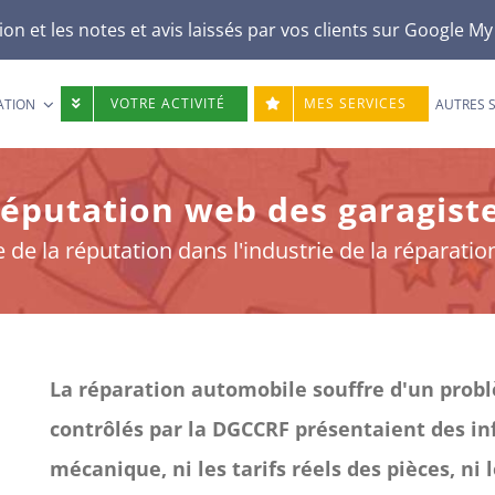
n et les notes et avis laissés par vos clients sur
Google My
VOTRE ACTIVITÉ
MES SERVICES
ATION
AUTRES 
éputation web des garagist
 de la réputation dans l'industrie de la réparati
La réparation automobile souffre d'un probl
contrôlés par la DGCCRF présentaient des infr
mécanique, ni les tarifs réels des pièces, ni