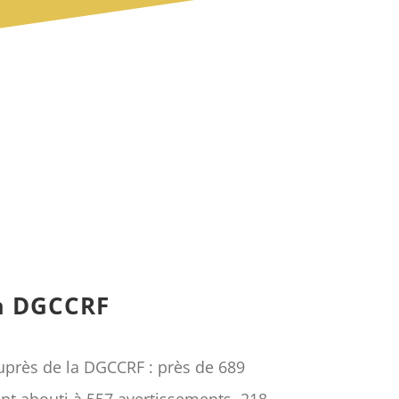
la DGCCRF
auprès de la DGCCRF : près de 689
nt abouti à 557 avertissements, 218