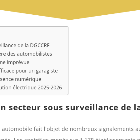
eillance de la DGCCRF
lère des automobilistes
anne imprévue
efficace pour un garagiste
résence numérique
olution électrique 2025-2026
n secteur sous surveillance de 
ion automobile fait l'objet de nombreux signalements 
nnée. Les contrôles menés sur 1 178 établissements o