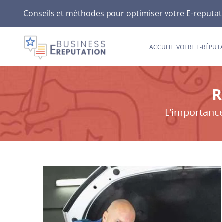
Passer
Conseils et méthodes pour optimiser votre E-reputatio
au
contenu
ACCUEIL
VOTRE E-RÉPUT
R
L'importance