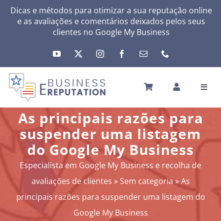
Skip
Dicas e métodos para otimizar a sua reputação online
e as avaliações e comentários deixados pelos seus
to
clientes no
Google My Business
content
Toggl
Navig
INÍCIO
As principais razões para
A SUA REPUTAÇÃO
suspender uma listagem
A SUA ATIVIDADE
do Google My Business
MEUS SERVIÇOS
Especialista em Google My Business e recolha de
OUTRAS SOLUÇÕES
avaliações de clientes
»
Sem categoria
»
As
NEWS
principais razões para suspender uma listagem do
SOBRE
Google My Business