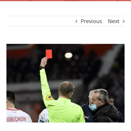
CONTACTO
CAIXA
Previous
Next
A MINHA CONTA
SEARCH
FOR:
View
Português
Larger
Image