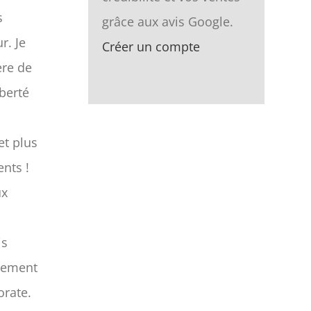
s
grâce aux avis Google.
r. Je
Créer un compte
ère de
iberté
et plus
ents !
ux
is
ivement
orate.