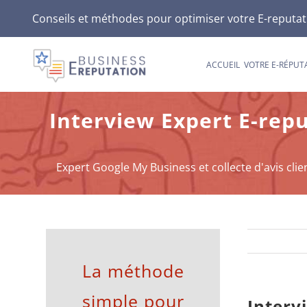
Passer
Conseils et méthodes pour optimiser votre E-reputatio
au
contenu
ACCUEIL
VOTRE E-RÉPUT
Interview Expert E-rep
Expert Google My Business et collecte d'avis clie
La méthode
simple pour
Interv