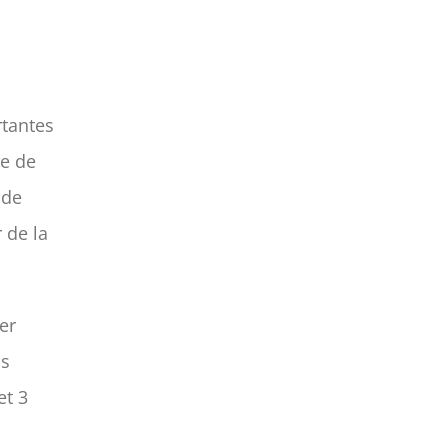
rtantes
re de
 de
 de la
er
os
et 3