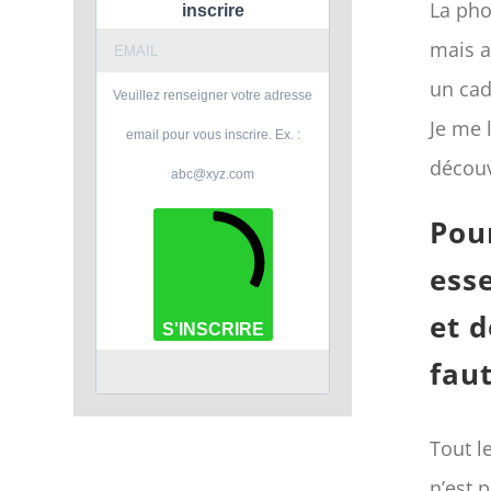
La pho
inscrire
mais a
un cad
Veuillez renseigner votre adresse
Je me 
email pour vous inscrire. Ex. :
découv
abc@xyz.com
Pou
ess
et d
S'INSCRIRE
faut
Tout l
n’est 