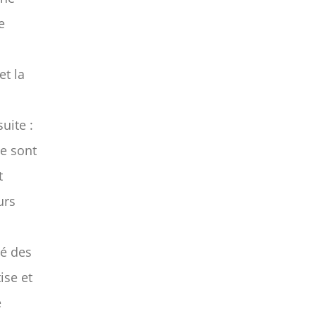
e
et la
uite :
se sont
t
urs
té des
ise et
e