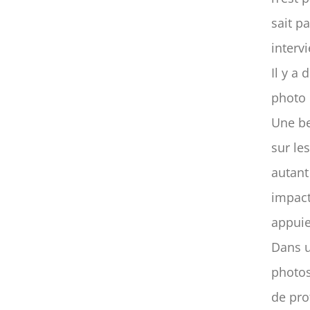
sait p
intervi
Il y a 
photo 
Une be
sur le
autant
impact
appuie
Dans u
photos
de pro