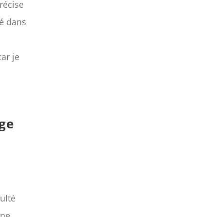
récise
té dans
ar je
age
ulté
 ne