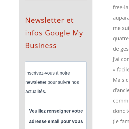
free-l
aupara
Newsletter et
me sui
infos Google My
quatre
Business
de ges
J’ai c
« facil
Inscrivez-vous à notre
Mais c
newsletter pour suivre nos
d’anci
actualités.
commis
donc t
Veuillez renseigner votre
(le fa
adresse email pour vous