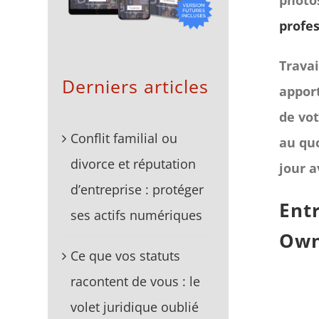
photo
profe
Travai
Derniers articles
apport
de vo
Conflit familial ou
au quo
divorce et réputation
jour 
d’entreprise : protéger
Ent
ses actifs numériques
Own
Ce que vos statuts
racontent de vous : le
volet juridique oublié