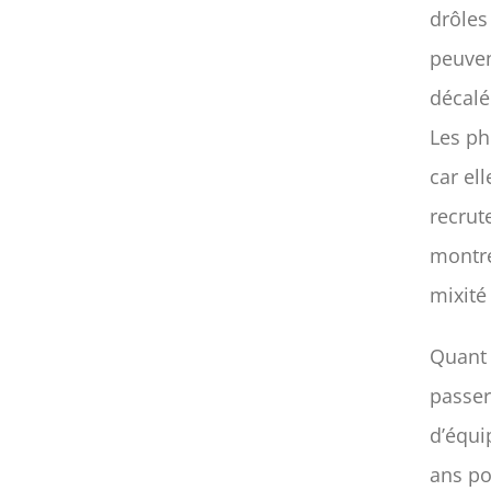
drôles
peuven
décalé
Les ph
car el
recrut
montre
mixité
Quant 
passer
d’équi
ans po