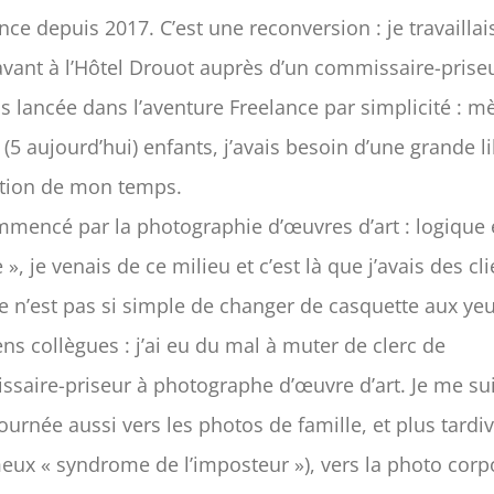
ance depuis 2017. C’est une reconversion : je travaillai
vant à l’Hôtel Drouot auprès d’un commissaire-priseu
s lancée dans l’aventure Freelance par simplicité : m
 (5 aujourd’hui) enfants, j’avais besoin d’une grande l
tion de mon temps.
ommencé par la photographie d’œuvres d’art : logique 
e », je venais de ce milieu et c’est là que j’avais des cli
e n’est pas si simple de changer de casquette aux ye
ens collègues : j’ai eu du mal à muter de clerc de
saire-priseur à photographe d’œuvre d’art. Je me su
ournée aussi vers les photos de famille, et plus tard
meux « syndrome de l’imposteur »), vers la photo corp