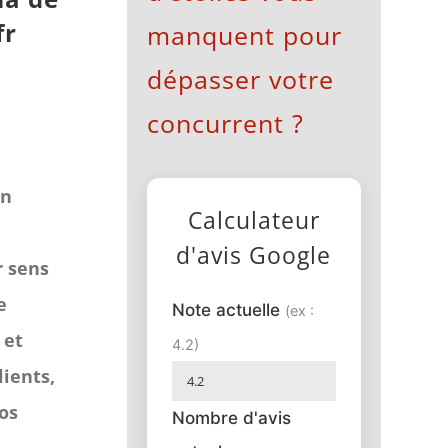
fr
manquent pour
dépasser votre
concurrent ?
on
Calculateur
d'avis Google
r sens
e
Note actuelle
(ex :
 et
4.2)
lients,
vos
Nombre d'avis