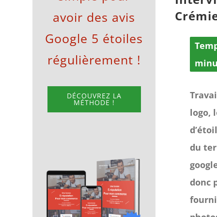
Crémie
avoir des avis
Google 5 étoiles
Temp
régulièrement !
minu
Travai
DÉCOUVREZ LA
MÉTHODE !
logo, 
d’étoi
du ter
google
donc p
fourni