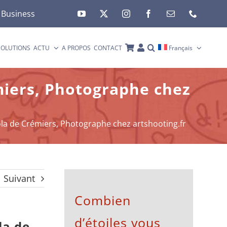
 Business
SOLUTIONS
ACTU
A PROPOS
CONTACT
Français
miers, Photographe chez
ola de Crémiers, Photographe chez artshooting.fr
Suivant
Combien
d’étoiles vous
la de