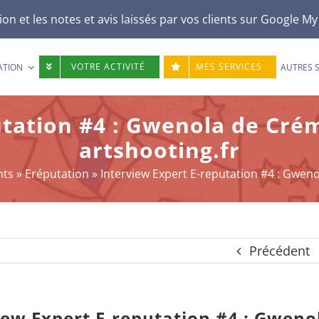
n et les notes et avis laissés par vos clients sur
Google My
VOTRE ACTIVITÉ
MES SERVICES
ATION
AUTRES 
utation #4 : Gwenola de Cré
artshooting.fr
nts
»
Eréputation
»
Interview Expert E-reputation #4 : Gwen
Précédent
iew Expert E-reputation #4 : Gweno