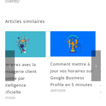
clients/
Articles similaires
Pourquoi votre fiche
Horaires
Google affiche «
exceptionnels, jours
ouvert » alors que
fériés : éviter la
vous êtes fermé
mauvaise surprise du
20/07/2026
client
20/07/2026