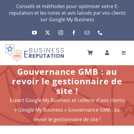
Passer
Conseils et méthodes pour optimiser votre E-
reputation et les notes et avis laissés par vos clients
au
sur
Google My Business
contenu
Toggl
Navig
ACCUEIL
Gouvernance GMB : au
VOTRE E-RÉPUTATION
revoir le gestionnaire de
VOTRE ACTIVITÉ
site !
MES SERVICES
Expert Google My Business et collecte d'avis clients
AUTRES SOLUTIONS
»
Google My Business
»
Gouvernance GMB : au
ACTU
revoir le gestionnaire de site !
A PROPOS