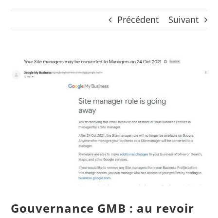
CONTACT
Précédent
Suivant
Panier
mon compte
RECHERCHER:
Voir
l'image
Français
agrandie
Gouvernance GMB : au revoir