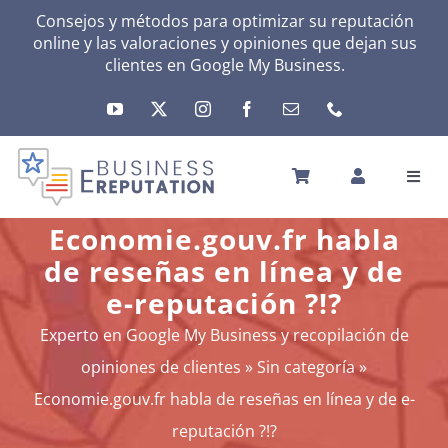
Skip
Consejos y métodos para optimizar su reputación
online y las valoraciones y opiniones que dejan sus
to
clientes en
Google My Business
.
content
Toggl
Navig
INICIO
Economie.gouv.fr habla
REPUTACIÓN
de reseñas en línea y de
TU ACTIVIDAD
e-reputación ?!?
EL MÉTODO
Experto en Google My Business y recopilación de
HERRAMIENTAS
opiniones de clientes
»
Sin categoría
»
NOTICIAS
Economie.gouv.fr habla de reseñas en línea y de e-
SOBRE NOSOTROS
reputación ?!?