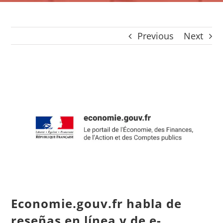
CONTACTO
Panier
Previous
Next
mon compte
SEARCH
FOR:
View
Español
Larger
Image
Economie.gouv.fr habla de
reseñas en línea y de e-