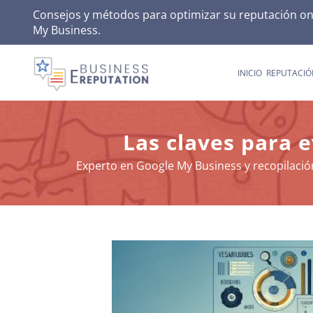
Skip
Consejos y métodos para optimizar su reputación onli
My Business
.
to
content
INICIO
REPUTACIÓ
Las claves para 
Experto en Google My Business y recopilació