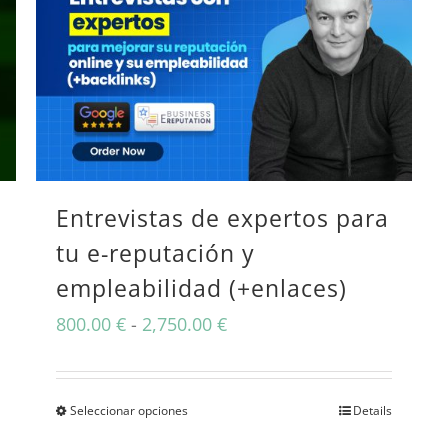
Entrevistas de expertos para
tu e-reputación y
empleabilidad (+enlaces)
Rango
800.00
€
-
2,750.00
€
de
precios:
Seleccionar opciones
Details
Este
desde