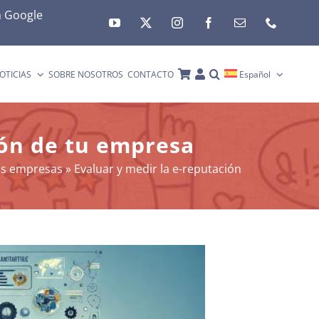
n
Google
OTICIAS
SOBRE NOSOTROS
CONTACTO
Español
ión de tu empresa
as empresas
»
Evaluar y medir la e-reputación