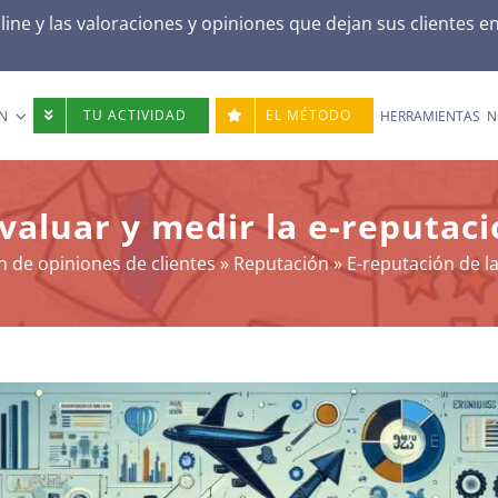
ne y las valoraciones y opiniones que dejan sus clientes e
TU ACTIVIDAD
EL MÉTODO
N
HERRAMIENTAS
N
evaluar y medir la e-reputac
n de opiniones de clientes
»
Reputación
»
E-reputación de l