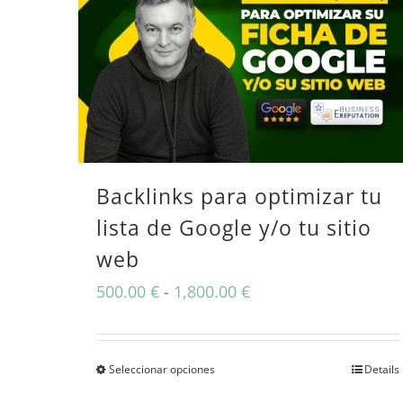
Backlinks para optimizar tu
lista de Google y/o tu sitio
web
Rango
500.00
€
-
1,800.00
€
de
precios:
Seleccionar opciones
Details
Este
desde