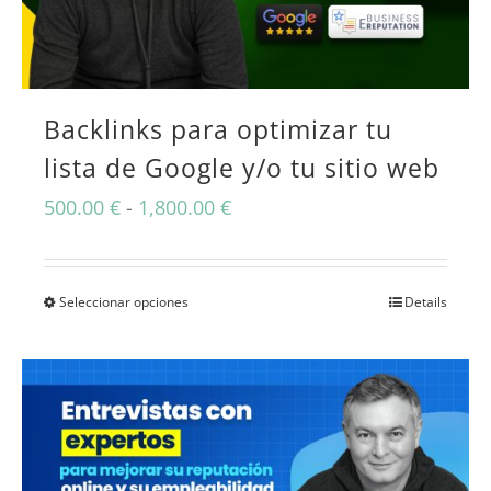
Backlinks para optimizar tu
lista de Google y/o tu sitio web
Rango
500.00
€
-
1,800.00
€
de
precios:
Seleccionar opciones
Details
Este
desde
producto
500.00 €
tiene
hasta
múltiples
1,800.00 €
variantes.