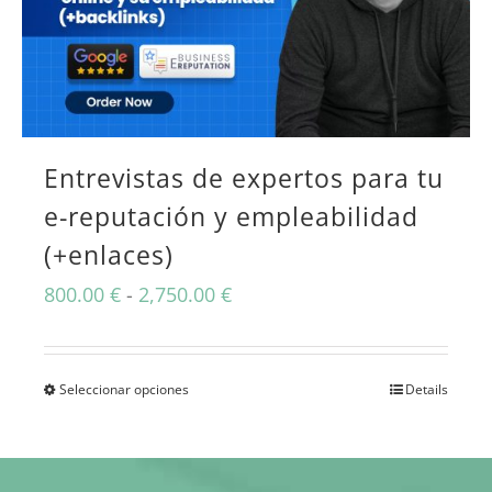
Las
opciones
se
pueden
elegir
Entrevistas de expertos para tu
en
e-reputación y empleabilidad
(+enlaces)
la
página
Rango
800.00
€
-
2,750.00
€
de
de
producto
precios:
Seleccionar opciones
Details
Este
desde
producto
800.00 €
tiene
hasta