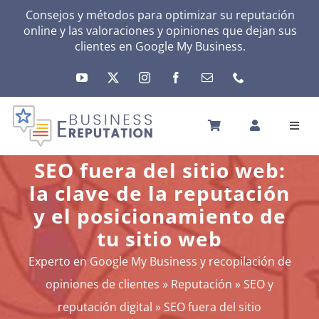
Skip
Consejos y métodos para optimizar su reputación
online y las valoraciones y opiniones que dejan sus
to
clientes en
Google My Business
.
content
Toggl
Navig
INICIO
SEO fuera del sitio web:
REPUTACIÓN
la clave de la reputación
TU ACTIVIDAD
y el posicionamiento de
EL MÉTODO
tu sitio web
HERRAMIENTAS
Experto en Google My Business y recopilación de
NOTICIAS
opiniones de clientes
»
Reputación
»
SEO y
SOBRE NOSOTROS
reputación digital
»
SEO fuera del sitio