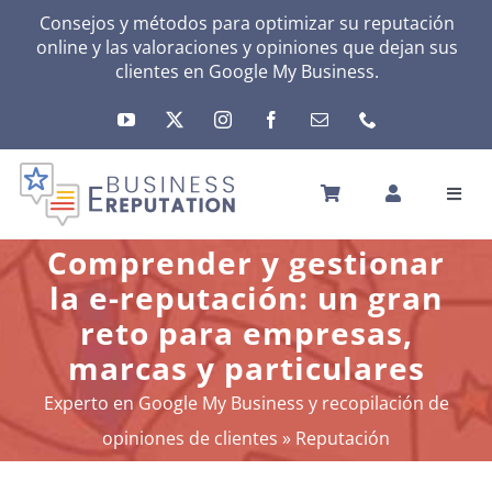
Skip
Consejos y métodos para optimizar su reputación
online y las valoraciones y opiniones que dejan sus
to
clientes en
Google My Business
.
content
Toggl
Navig
INICIO
Comprender y gestionar
REPUTACIÓN
la e-reputación: un gran
TU ACTIVIDAD
reto para empresas,
EL MÉTODO
marcas y particulares
HERRAMIENTAS
Experto en Google My Business y recopilación de
NOTICIAS
opiniones de clientes
»
Reputación
SOBRE NOSOTROS