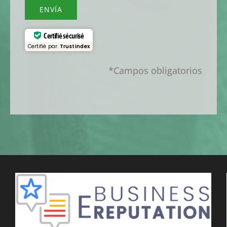
ENVÍA
Certifié sécurisé
Certifié par:
Trustindex
*Campos obligatorios