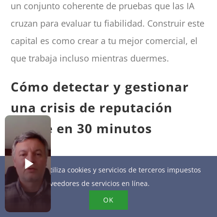
un conjunto coherente de pruebas que las IA
cruzan para evaluar tu fiabilidad. Construir este
capital es como crear a tu mejor comercial, el
que trabaja incluso mientras duermes.
Cómo detectar y gestionar
una crisis de reputación
online en 30 minutos
Una crisis se detecta a través de las
señales
Este sitio utiliza cookies y servicios de terceros impuestos
débiles
que revela tu lista de comprobación
por los proveedores de servicios en línea.
mensual: caída brusca de la puntuación,
OK
aumento repentino de opiniones negativas,