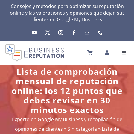
Skip
Consejos y métodos para optimizar su reputación
online y las valoraciones y opiniones que dejan sus
to
clientes en
Google My Business
.
content
Toggl
Navig
INICIO
Lista de comprobación
REPUTACIÓN
mensual de reputación
TU ACTIVIDAD
online: los 12 puntos que
EL MÉTODO
debes revisar en 30
HERRAMIENTAS
minutos exactos
NOTICIAS
Experto en Google My Business y recopilación de
SOBRE NOSOTROS
opiniones de clientes
»
Sin categoría
»
Lista de