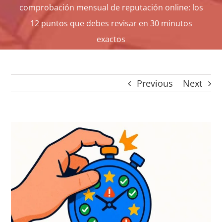
comprobación mensual de reputación online: los
CONTACTO
12 puntos que debes revisar en 30 minutos
Panier
exactos
mon compte
SEARCH
FOR:
Previous
Next
Español
View
Larger
Image