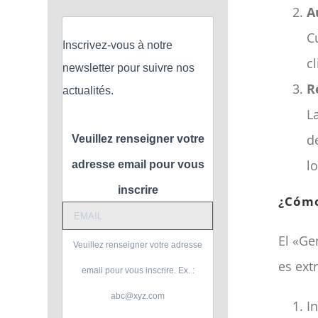
A
C
Inscrivez-vous à notre
c
newsletter pour suivre nos
R
actualités.
L
d
Veuillez renseigner votre
l
adresse email pour vous
inscrire
¿Cómo
El «Ge
Veuillez renseigner votre adresse
es ext
email pour vous inscrire. Ex. :
abc@xyz.com
I