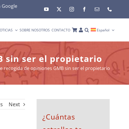
n
Google
OTICIAS
SOBRE NOSOTROS
CONTACTO
Español
sin ser el propietario
e recogida de opiniones GMB sin ser el propietario
us
Next
¿Cuántas