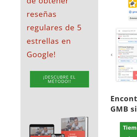
de obtener
View
reseñas
Larger
Image
regulares de 5
estrellas en
Google!
¡DESCUBRE EL
MÉTODO!!
Encont
GMB si
Tiem