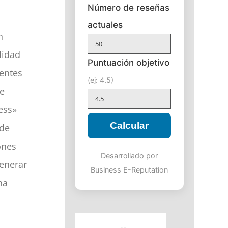
Número de reseñas
actuales
n
lidad
Puntuación objetivo
ientes
(ej: 4.5)
me
ess»
Calcular
 de
ones
Desarrollado por
generar
Business E-Reputation
na