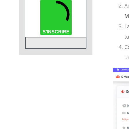
A
M
L
S'INSCRIRE
t
C
u