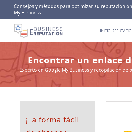
Skip
Consejos y métodos para optimizar su reputación onli
My Business
.
to
content
INICIO
REPUTACIÓ
Encontrar un enlace d
Experto en Google My Business y recopilación de o
¡La forma fácil