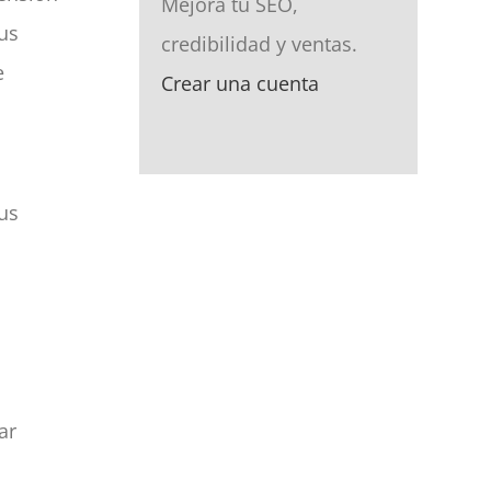
Mejora tu SEO,
tus
credibilidad y ventas.
e
Crear una cuenta
tus
ar