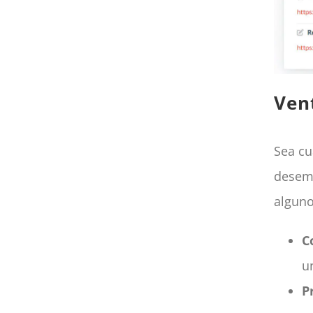
Ven
Sea cu
desemp
alguno
C
un
P