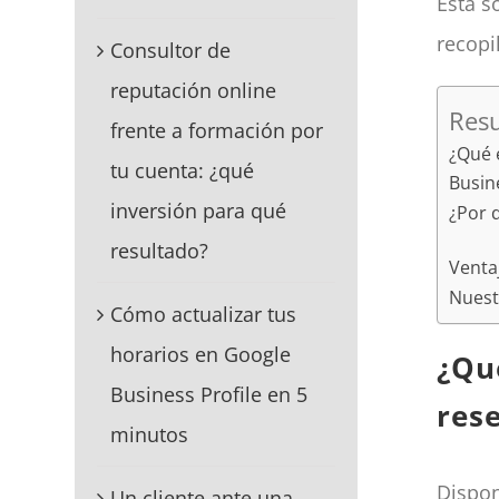
Esta s
recopi
Consultor de
reputación online
Resu
frente a formación por
¿Qué 
tu cuenta: ¿qué
Busin
inversión para qué
¿Por 
resultado?
Venta
Nuest
Cómo actualizar tus
horarios en Google
¿Qu
Business Profile en 5
res
minutos
Dispon
Un cliente ante una