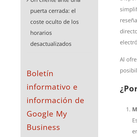
simpli
puerta cerrada: el
reseña
coste oculto de los
direct
horarios
electr
desactualizados
Al ofr
posibi
Boletín
informativo e
¿Po
información de
M
Google My
E
Business
e