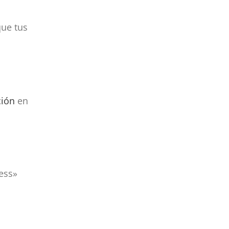
que tus
ción
en
ess»