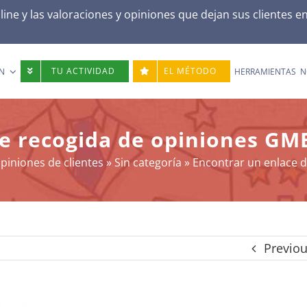
ne y las valoraciones y opiniones que dejan sus clientes e
TU ACTIVIDAD
EL MÉTODO
N
HERRAMIENTAS
N
e recogida de opiniones GMB 
piniones de clientes
»
Sin categoría
»
Encontrar un enlace d
Previo