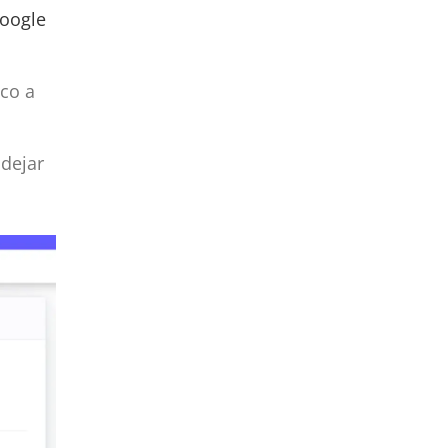
oogle
co a
 dejar