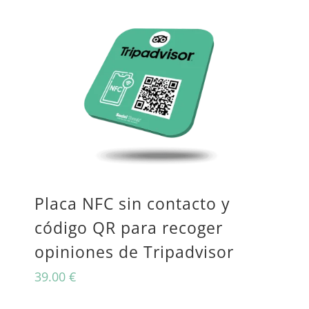
producto
tiene
múltiples
variantes.
Las
opciones
se
pueden
Placa NFC sin contacto y
elegir
código QR para recoger
en
opiniones de Tripadvisor
la
39.00
€
página
de