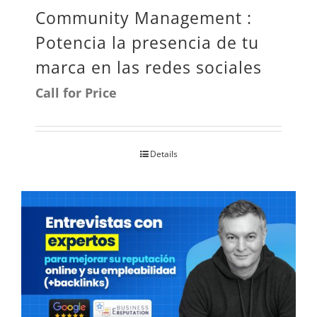
Community Management :
elegir
Potencia la presencia de tu
en
marca en las redes sociales
la
Call for Price
página
de
producto
Details