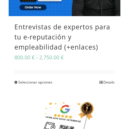
Entrevistas de expertos para
tu e-reputación y
empleabilidad (+enlaces)
Rango
800.00
€
-
2,750.00
€
de
precios:
Seleccionar opciones
Details
Este
desde
producto
800.00 €
tiene
hasta
múltiples
2,750.00 €
variantes.