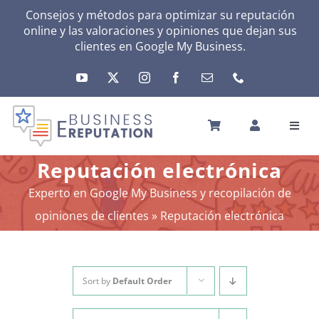
Skip
Consejos y métodos para optimizar su reputación
online y las valoraciones y opiniones que dejan sus
to
clientes en Google My Business.
content
Toggl
Navig
INICIO
Reputación electrónica
REPUTACIÓN
Experto en Google My Business y recopilación de
TU ACTIVIDAD
opiniones de clientes
»
Reputación electrónica
EL MÉTODO
HERRAMIENTAS
NOTICIAS
Sort by
Default Order
SOBRE NOSOTROS