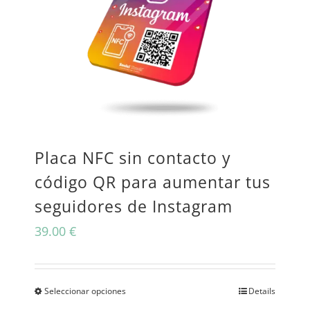
múltiples
variantes.
Las
opciones
se
pueden
Placa NFC sin contacto y
elegir
código QR para aumentar tus
en
seguidores de Instagram
la
39.00
€
página
de
producto
Seleccionar opciones
Details
Este