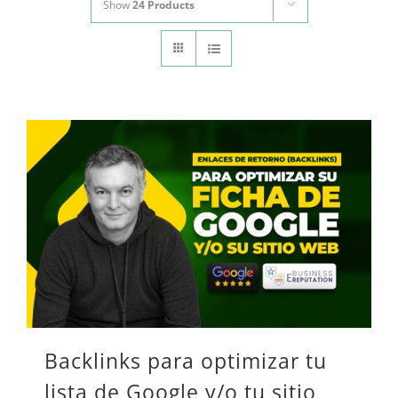
Show
24 Products
CONTACTO
Panier
mon compte
SEARCH
FOR:
Español
Backlinks para optimizar tu
lista de Google y/o tu sitio