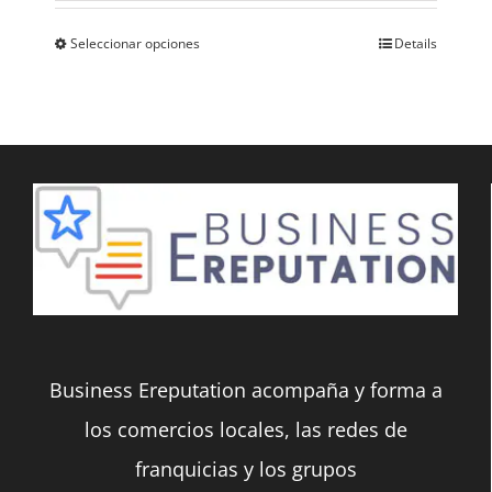
producto
Seleccionar opciones
Details
Este
producto
tiene
múltiples
variantes.
Las
opciones
se
pueden
Business Ereputation acompaña y forma a
elegir
los comercios locales, las redes de
en
franquicias y los grupos
la