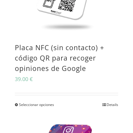
Las
opciones
se
pueden
Placa NFC (sin contacto) +
elegir
código QR para recoger
en
opiniones de Google
la
39.00
€
página
de
producto
Seleccionar opciones
Details
Este
producto
tiene