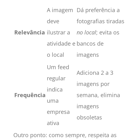
A imagem
Dá preferência a
deve
fotografias tiradas
Relevância
ilustrar a
no local
; evita os
atividade e
bancos de
o local
imagens
Um feed
Adiciona 2 a 3
regular
imagens por
indica
Frequência
semana, elimina
uma
imagens
empresa
obsoletas
ativa
Outro ponto: como sempre, respeita as