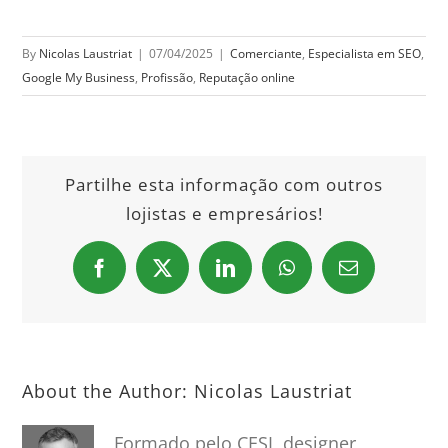
By
Nicolas Laustriat
|
07/04/2025
|
Comerciante
,
Especialista em SEO
,
Google My Business
,
Profissão
,
Reputação online
Partilhe esta informação com outros
lojistas e empresários!
Facebook
X
LinkedIn
WhatsApp
Email
About the Author:
Nicolas Laustriat
Formado pelo CESI, designer,