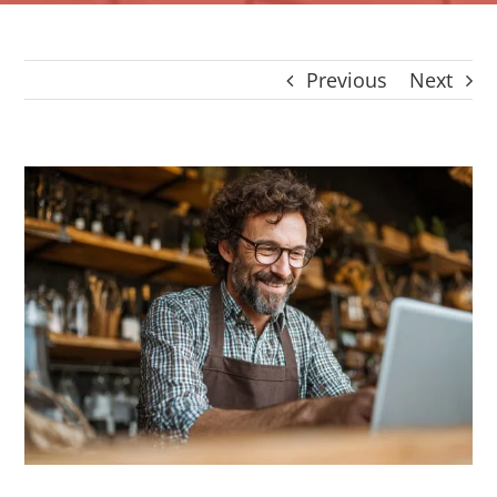
CONTACTO
CAIXA
Previous
Next
A MINHA CONTA
SEARCH
FOR:
View
Português
Larger
Image