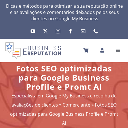
Skip
Dicas e métodos para otimizar a sua reputação online
e as avaliações e comentários deixados pelos seus
to
clientes no
Google My Business
content
Toggl
Navig
INÍCIO
Fotos SEO optimizadas
A SUA REPUTAÇÃO
para Google Business
A SUA ATIVIDADE
Profile e Promt AI
MEUS SERVIÇOS
Especialista em Google My Business e recolha de
OUTRAS SOLUÇÕES
avaliações de clientes
»
Comerciante
»
Fotos SEO
NEWS
optimizadas para Google Business Profile e Promt
SOBRE
AI