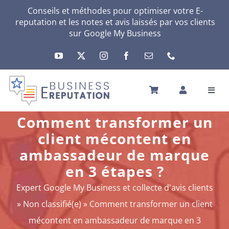
Passer
Conseils et méthodes pour optimiser votre E-
reputation et les notes et avis laissés par vos clients
au
sur
Google My Business
contenu
Toggl
Navig
ACCUEIL
Comment transformer un
VOTRE E-RÉPUTATION
client mécontent en
VOTRE ACTIVITÉ
ambassadeur de marque
MES SERVICES
en 3 étapes ?
AUTRES SOLUTIONS
Expert Google My Business et collecte d'avis clients
ACTU
»
Non classifié(e)
»
Comment transformer un client
A PROPOS
mécontent en ambassadeur de marque en 3