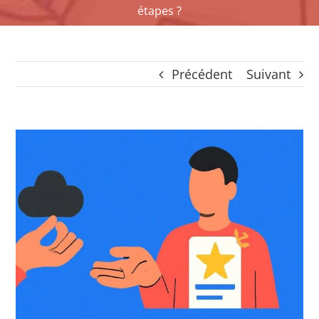
étapes ?
CONTACT
Panier
mon compte
Précédent
Suivant
RECHERCHER:
Français
Voir
l'image
agrandie