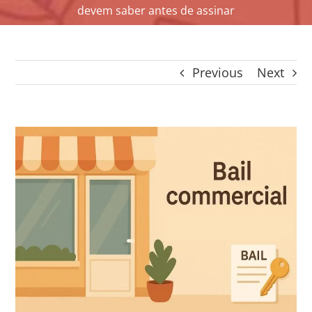
devem saber antes de assinar
CONTACTO
CAIXA
A MINHA CONTA
Previous
Next
SEARCH
FOR:
Português
View
Larger
Image