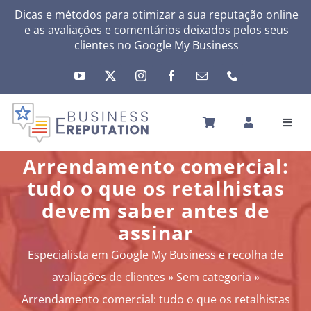
Skip
Dicas e métodos para otimizar a sua reputação online
e as avaliações e comentários deixados pelos seus
to
clientes no
Google My Business
content
Toggl
Navig
INÍCIO
Arrendamento comercial:
A SUA REPUTAÇÃO
tudo o que os retalhistas
A SUA ATIVIDADE
devem saber antes de
MEUS SERVIÇOS
assinar
OUTRAS SOLUÇÕES
Especialista em Google My Business e recolha de
NEWS
avaliações de clientes
»
Sem categoria
»
SOBRE
Arrendamento comercial: tudo o que os retalhistas