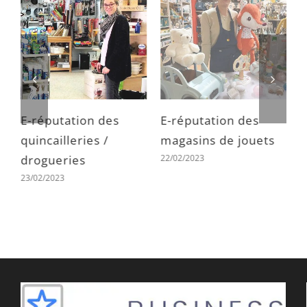
E-réputation des
E-réputation des
E
quincailleries /
magasins de jouets
m
22/02/2023
drogueries
d
23/02/2023
2