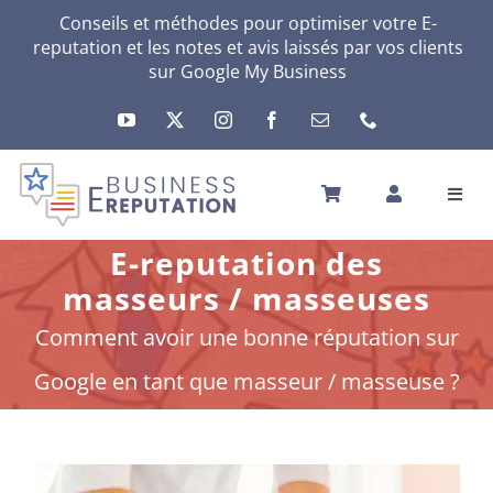
Passer
Conseils et méthodes pour optimiser votre E-
reputation et les notes et avis laissés par vos clients
au
sur
Google My Business
contenu
Toggl
Navig
ACCUEIL
E-reputation des
VOTRE E-RÉPUTATION
masseurs / masseuses
VOTRE ACTIVITÉ
Comment avoir une bonne réputation sur
MES SERVICES
Google en tant que masseur / masseuse ?
AUTRES SOLUTIONS
ACTU
A PROPOS