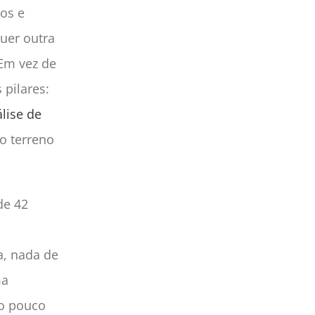
cos e
quer outra
 Em vez de
 pilares:
lise de
o terreno
de 42
a, nada de
ma
to pouco