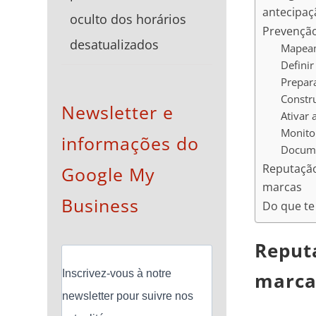
antecipaç
oculto dos horários
Prevenção
desatualizados
Mapeam
Definir
Prepar
Constru
Newsletter e
Ativar 
Monitor
informações do
Docume
Reputação 
Google My
marcas
Business
Do que te
Reput
Inscrivez-vous à notre
marca
newsletter pour suivre nos