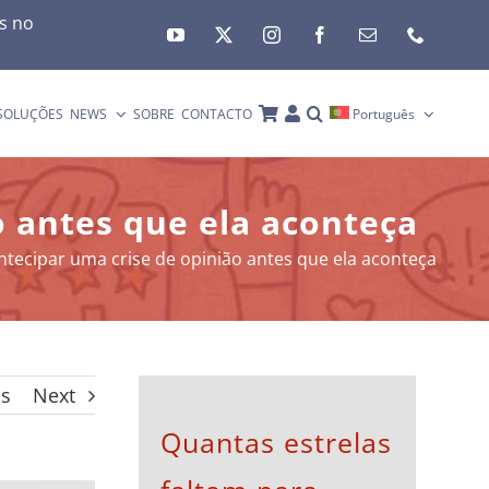
es no
SOLUÇÕES
NEWS
SOBRE
CONTACTO
Português
o antes que ela aconteça
ntecipar uma crise de opinião antes que ela aconteça
us
Next
Quantas estrelas