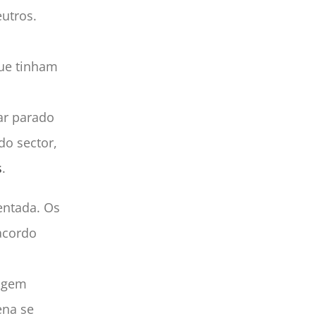
utros.
a
que tinham
ar parado
do sector,
s
.
ntada. Os
acordo
tagem
ena se