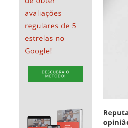
de obter
View
avaliações
Larger
Image
regulares de 5
estrelas no
Google!
DESCUBRA O
MÉTODO!
Reputa
opiniã