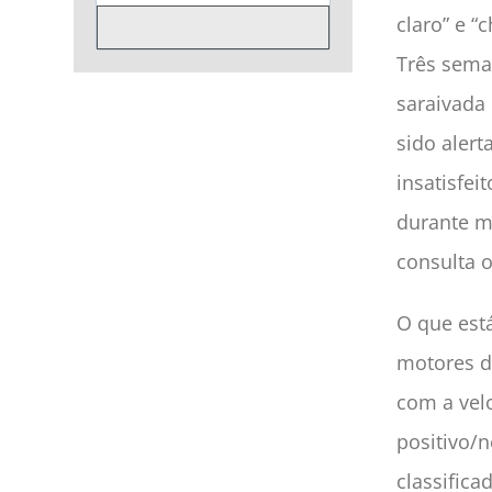
claro” e 
Três sema
saraivada
sido alert
insatisfei
durante me
consulta 
O que est
motores d
com a velo
positivo/
classific