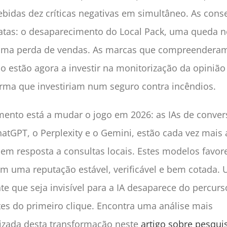
ebidas dez críticas negativas em simultâneo. As con
atas: o desaparecimento do Local Pack, uma queda n
 uma perda de vendas. As marcas que compreenderam
 estão agora a investir na monitorização da opinião
ma que investiriam num seguro contra incêndios.
mento está a mudar o jogo em 2026: as IAs de conver
tGPT, o Perplexity e o Gemini, estão cada vez mais a
em resposta a consultas locais. Estes modelos favo
m uma reputação estável, verificável e bem cotada.
e que seja invisível para a IA desaparece do percurs
tes do primeiro clique. Encontra uma análise mais
zada desta transformação neste
artigo sobre pesquis