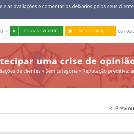
e e as avaliações e comentários deixados pelos seus client
A SUA ATIVIDADE
MEUS SERVIÇOS
ÃO
OUTRAS 
tecipar uma crise de opiniã
iações de clientes
»
Sem categoria
»
Reputação preditiva: a
Previo