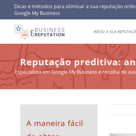
Skip
Dicas e métodos para otimizar a sua reputação onlin
Google My Business
to
content
INÍCIO
A SUA REPUTAÇ
Reputação preditiva: an
Especialista em Google My Business e recolha de aval
A maneira fácil