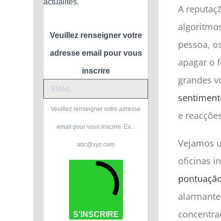
actualités.
A reputaçã
algoritmos
Veuillez renseigner votre
pessoa, os
adresse email pour vous
apagar o f
inscrire
grandes v
sentiment
Veuillez renseigner votre adresse
e reacções
email pour vous inscrire. Ex. :
Vejamos u
abc@xyz.com
oficinas 
pontuaçã
alarmante
concentra
S'INSCRIRE