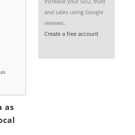
Increase your SEO, trust
and sales using Google
reviews.
Create a free account
 as
a as
ocal