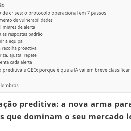
ão
 de crises: o protocolo operacional em 7 passos
ento de vulnerabilidades
 limiares de alerta
a as respostas padrão
ir a equipa
a recolha proactiva
iza, ajusta, repete
nta cada alerta
preditiva e GEO: porque é que a IA vai em breve classificar
 lembras
ação preditiva: a nova arma par
s que dominam o seu mercado l