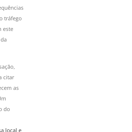
sequências
o tráfego
 este
 da
sação,
 citar
recem as
 Um
o do
a local e