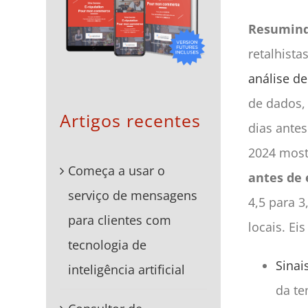
Resumin
retalhista
análise d
de dados, 
Artigos recentes
dias antes
2024 mos
Começa a usar o
antes de
serviço de mensagens
4,5 para 
para clientes com
locais. Ei
tecnologia de
Sinai
inteligência artificial
da te