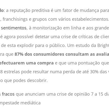
do
: a reputação preditiva é um fator de mudança par
s, franchisings e grupos com vários estabelecimentos
e sentimentos
, à monitorização em linha e aos grand
é agora possível detetar uma crise de críticas de clie
 de esta explodir para o público. Um estudo da Brigh
tra que
87% dos consumidores consultam as avali
 efectuarem uma compra
e que uma pontuação que
3,8 estrelas pode resultar numa perda de até 30% das
s o que podes descobrir.
s fracos
que anunciam uma crise de opinião 7 a 15 di
mpestade mediática