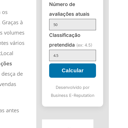
Número de
a os
avaliações atuais
. Graças à
es volumes
Classificação
ntes vários
pretendida
(ex: 4.5)
tLocal
ações
Calcular
 desça de
 vendas
Desenvolvido por
Business E-Reputation
as antes