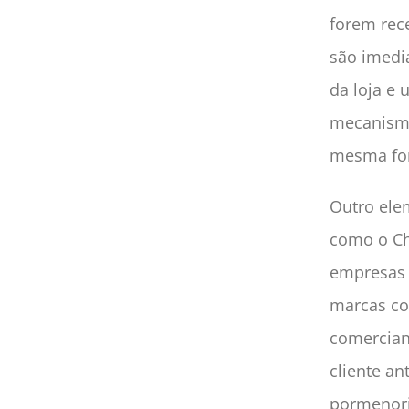
forem rec
são imedi
da loja e
mecanismo
mesma for
Outro ele
como o Cha
empresas 
marcas co
comerciant
cliente an
pormenori