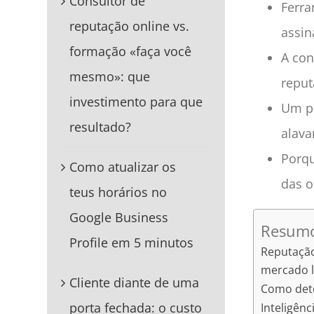
Consultor de
Ferra
reputação online vs.
assin
formação «faça você
A con
mesmo»: que
repu
investimento para que
Um p
resultado?
alava
Porqu
Como atualizar os
das o
teus horários no
Google Business
Resumo
Profile em 5 minutos
Reputação
mercado l
Cliente diante de uma
Como dete
porta fechada: o custo
Inteligênc