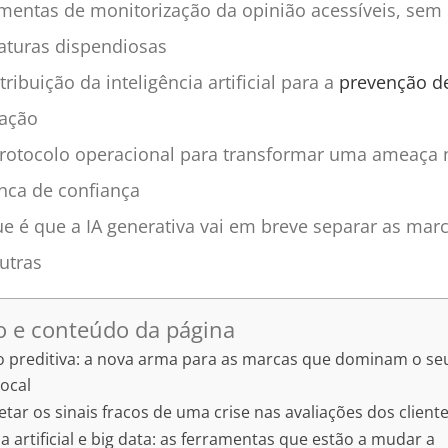
mentas de monitorização da opinião acessíveis, sem
aturas dispendiosas
tribuição da inteligência artificial para a
prevenção de
tação
rotocolo operacional para transformar uma ameaça
nca de confiança
e é que a IA generativa vai em breve separar as marc
utras
 e conteúdo da página
 preditiva: a nova arma para as marcas que dominam o se
ocal
tar os sinais fracos de uma crise nas avaliações dos client
ia artificial e big data: as ferramentas que estão a mudar a