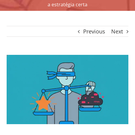
a estratégia certa
CONTACTO
CAIXA
A MINHA CONTA
Previous
Next
SEARCH
FOR:
Português
View
Larger
Image