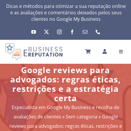
Skip
Dicas e métodos para otimizar a sua reputação online
e as avaliações e comentários deixados pelos seus
to
clientes no
Google My Business
content
Toggl
Navig
INÍCIO
Google reviews para
A SUA REPUTAÇÃO
advogados: regras éticas,
A SUA ATIVIDADE
restrições e a estratégia
MEUS SERVIÇOS
certa
OUTRAS SOLUÇÕES
Especialista em Google My Business e recolha de
NEWS
avaliações de clientes
»
Sem categoria
»
Google
SOBRE
reviews para advogados: regras éticas, restrições e