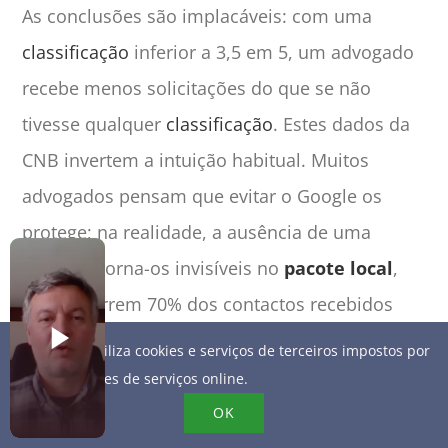
As conclusões são implacáveis: com uma
classificação
inferior a 3,5 em 5, um advogado
recebe menos solicitações do que se não
tivesse qualquer
classificação
. Estes dados da
CNB invertem a intuição habitual. Muitos
advogados pensam que evitar o Google os
protege; na realidade, a ausência de uma
listagem torna-os invisíveis no
pacote local
,
onde ocorrem 70% dos contactos recebidos
por profissionais jurídicos locais.
Este site utiliza cookies e serviços de terceiros impostos por
fornecedores de serviços online.
Os pilares de uma presença local
OK
optimizada