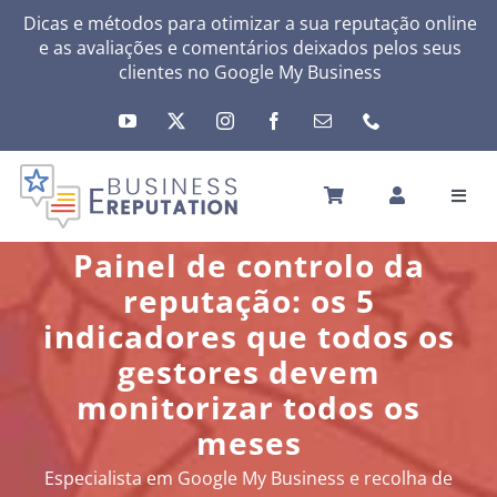
Skip
Dicas e métodos para otimizar a sua reputação online
e as avaliações e comentários deixados pelos seus
to
clientes no
Google My Business
content
Toggl
Navig
INÍCIO
Painel de controlo da
A SUA REPUTAÇÃO
reputação: os 5
A SUA ATIVIDADE
indicadores que todos os
MEUS SERVIÇOS
gestores devem
OUTRAS SOLUÇÕES
monitorizar todos os
meses
NEWS
SOBRE
Especialista em Google My Business e recolha de