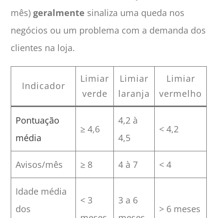
mês)
geralmente
sinaliza uma queda nos
negócios ou um problema com a demanda dos
clientes na loja.
Limiar
Limiar
Limiar
Indicador
verde
laranja
vermelho
Pontuação
4,2 à
≥ 4,6
< 4,2
média
4,5
Avisos/mês
≥ 8
4 à 7
< 4
Idade média
< 3
3 a 6
dos
> 6 meses
meses
meses