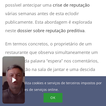
possível antecipar uma
crise de reputação
várias semanas antes de esta eclodir
publicamente. Esta abordagem é explorada
neste
dossier sobre reputação preditiva
.
Em termos concretos, o proprietário de um
restaurante que observa simultaneamente um
aumento da palavra “espera” nos comentários,
uma rotação na sala de jantar e uma descida
da
classificação
de 4,7 para 4,5 em dois meses
Este site utiliza cookies e serviços de terceiros impostos por
tem todos os dados necessários para reagir.
fornecedores de serviços online.
Sem um painel de controlo, estes três sinais
OK
permanecem dispersos, invisíveis, até ao ponto