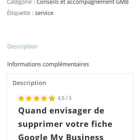
Catégorie :
Conseils et accompagnement GMB
fiche
Étiquette :
service
Google
My
Business
Description
Informations complémentaires
Description
4,9
/
5
Quand envisager de
supprimer votre fiche
Google My Business