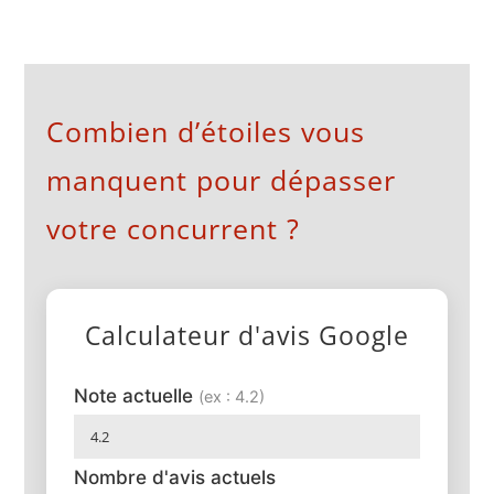
plusieurs
variations.
Les
Combien d’étoiles vous
options
manquent pour dépasser
peuvent
votre concurrent ?
être
choisies
sur
Calculateur d'avis Google
la
page
Note actuelle
(ex : 4.2)
du
produit
Nombre d'avis actuels