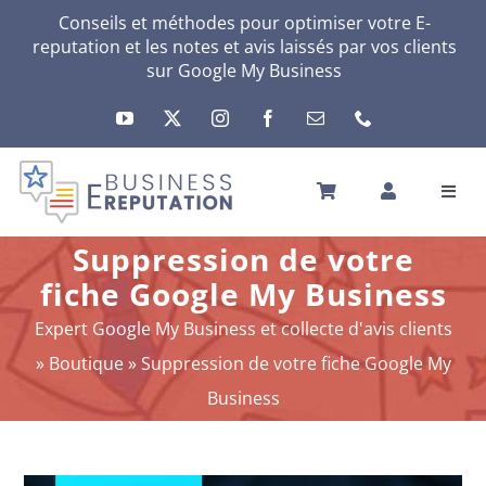
Passer
Conseils et méthodes pour optimiser votre E-
reputation et les notes et avis laissés par vos clients
au
sur
Google My Business
contenu
Toggl
Navig
ACCUEIL
Suppression de votre
VOTRE E-RÉPUTATION
fiche Google My Business
VOTRE ACTIVITÉ
Expert Google My Business et collecte d'avis clients
MES SERVICES
»
Boutique
»
Suppression de votre fiche Google My
AUTRES SOLUTIONS
Business
ACTU
A PROPOS