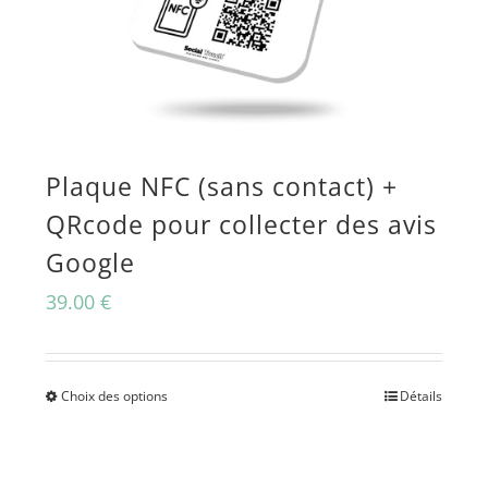
Plaque NFC (sans contact) +
QRcode pour collecter des avis
Google
39.00
€
Choix des options
Détails
Ce
produit
a