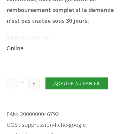
remboursement complet si la demande
n’est pas traitée sous 30 jours.
Nicolas Laustriat
Online
Une question avant achat ?
AJOUTER AU PANIER
quantité
de
Suppression
EAN:
2000000046792
de
UGS :
suppression-fiche-google
votre