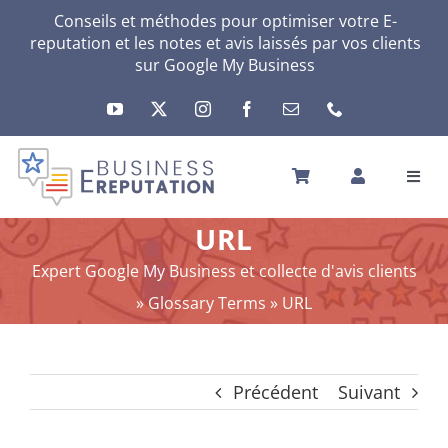
Passer
Conseils et méthodes pour optimiser votre E-
reputation et les notes et avis laissés par vos clients
au
sur
Google My Business
contenu
Toggl
Navig
ACCUEIL
URL
VOTRE E-RÉPUTATION
Expert Google My Business et collecte d'avis clients
VOTRE ACTIVITÉ
»
Glossary Terms
»
URL
MES SERVICES
AUTRES SOLUTIONS
Précédent
Suivant
ACTU
A PROPOS