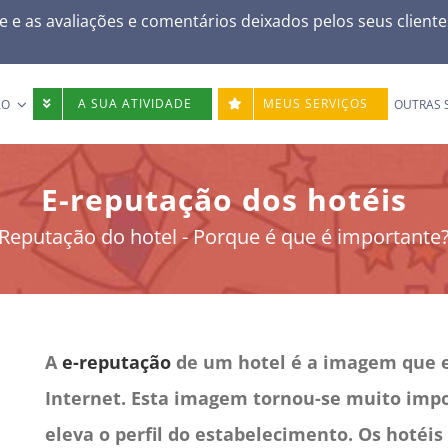
e e as avaliações e comentários deixados pelos seus client
A SUA ATIVIDADE
MEUS SERVIÇOS
ÃO
OUTRAS 
E-reputação dos hotéis
Reputação do hotel - Porque é que é importante
A
e-reputação
de um hotel é a imagem que es
Internet. Esta imagem tornou-se muito impo
eleva o perfil do estabelecimento. Os hotéi