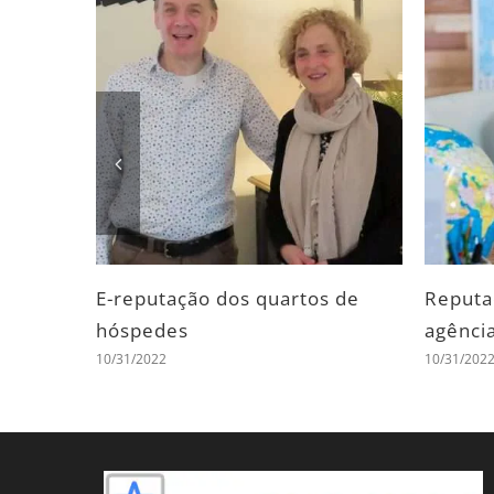
staurantes
E-reputação dos parques de
E-
10/
campismo
10/31/2022