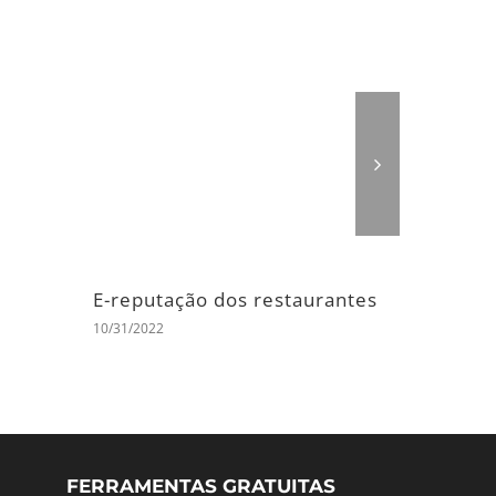
artos de
Reputação eletrónica das
agências de viagens
10/31/2022
FERRAMENTAS GRATUITAS