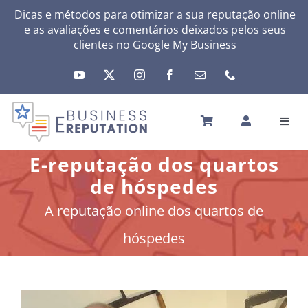
Skip
Dicas e métodos para otimizar a sua reputação online
e as avaliações e comentários deixados pelos seus
to
clientes no
Google My Business
content
Toggl
Navig
INÍCIO
E-reputação dos quartos
A SUA REPUTAÇÃO
de hóspedes
A SUA ATIVIDADE
A reputação online dos quartos de
MEUS SERVIÇOS
hóspedes
OUTRAS SOLUÇÕES
NEWS
SOBRE