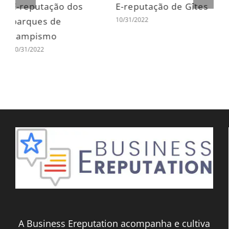
s
Reputação
E-reputação dos
E
eletrónica das
hotéis
c
10/31/2022
1
agências de viagens
10/31/2022
A Business Ereputation acompanha e cultiva