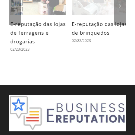
s
E-reputação das lojas
E-reputação das lojas
E
de ferragens e
de brinquedos
d
02/22/2023
0
as
drogarias
02/23/2023