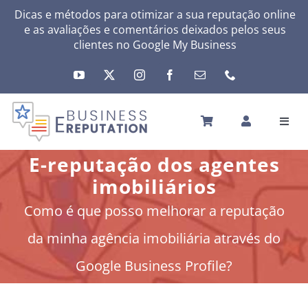
Skip
Dicas e métodos para otimizar a sua reputação online
e as avaliações e comentários deixados pelos seus
to
clientes no
Google My Business
content
Toggl
Navig
INÍCIO
E-reputação dos agentes
A SUA REPUTAÇÃO
imobiliários
A SUA ATIVIDADE
Como é que posso melhorar a reputação
MEUS SERVIÇOS
da minha agência imobiliária através do
OUTRAS SOLUÇÕES
Google Business Profile?
NEWS
SOBRE