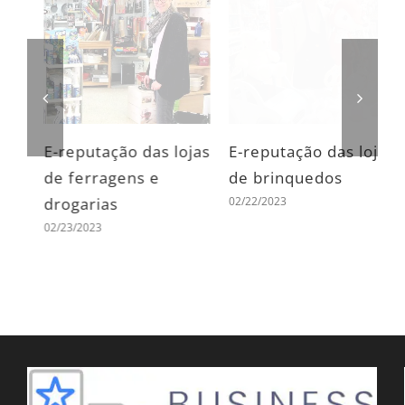
s
E-reputação das lojas
E-reputação das lojas
E
de ferragens e
de brinquedos
d
02/22/2023
0
as
drogarias
02/23/2023