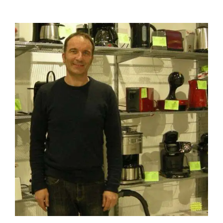
CONTACTO
CAIXA
A MINHA CONTA
SEARCH
FOR:
Português