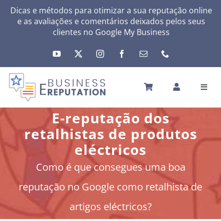
Skip
Dicas e métodos para otimizar a sua reputação online
e as avaliações e comentários deixados pelos seus
to
clientes no
Google My Business
content
Toggl
Navig
INÍCIO
E-reputação dos
A SUA REPUTAÇÃO
retalhistas de produtos
A SUA ATIVIDADE
eléctricos
MEUS SERVIÇOS
Como é que consegues uma boa
OUTRAS SOLUÇÕES
reputação no Google como retalhista de
NEWS
artigos eléctricos?
SOBRE