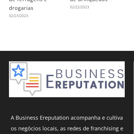
02/22/2023
0
as
drogarias
02/23/2023
A Business Ereputation acompanha e cultiva
os negócios locais, as redes de franchising e