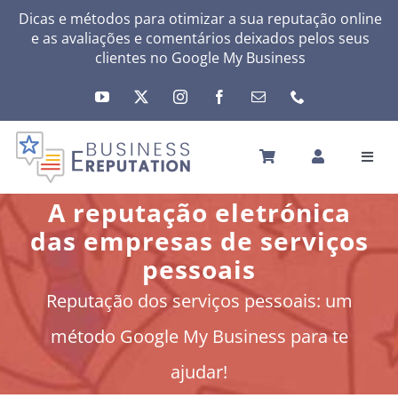
Skip
Dicas e métodos para otimizar a sua reputação online
e as avaliações e comentários deixados pelos seus
to
clientes no
Google My Business
content
Toggl
Navig
INÍCIO
A reputação eletrónica
A SUA REPUTAÇÃO
das empresas de serviços
A SUA ATIVIDADE
pessoais
MEUS SERVIÇOS
Reputação dos serviços pessoais: um
OUTRAS SOLUÇÕES
método Google My Business para te
NEWS
ajudar!
SOBRE