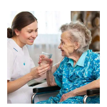
CONTACTO
CAIXA
A MINHA CONTA
SEARCH
FOR:
Português