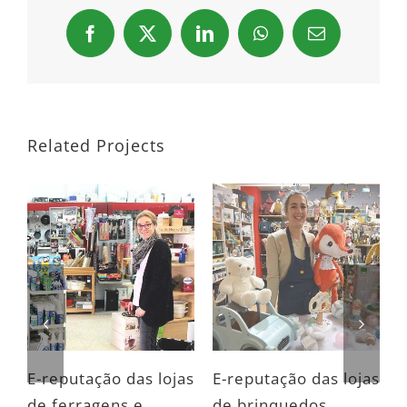
Facebook
X
LinkedIn
WhatsApp
Email
Related Projects
s
E-reputação das lojas
E-reputação das lojas
E
de ferragens e
de brinquedos
d